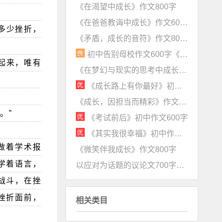
《在渴望中成长》作文800字
《在爸爸教诲中成长》作文600字
多少挫折，
《矛盾，成长的音符》作文800字
初中告别母校作文600字《惜别》
起来，唯有
《在梦幻与现实的思考中成长》作文600字
《成长路上有你最好》初二700字作文
《成长，因担当而精彩》作文600字
。”
《考试前后》初中作文600字
《其实我很幸福》初中作文600字
做着学术报
《微笑伴我成长》作文800字
学着语言，
以应对为话题的议论文700字（学会应对成长中的新情况）
战斗，在挫
挫折面前，
相关类目