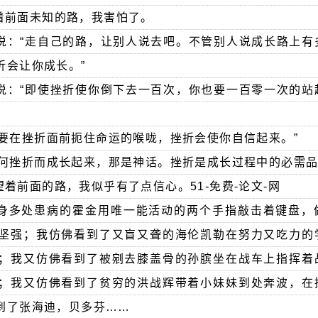
着前面未知的路，我害怕了。
说：“走自己的路，让别人说去吧。不管别人说成长路上有
折会让你成长。”
说：“即使挫折使你倒下去一百次，你也要一百零一次的站
“要在挫折面前扼住命运的喉咙，挫折会使你自信起来。”
任何挫折而成长起来，那是神话。挫折是成长过程中的必需品
着前面的路，我似乎有了点信心。51-免费-论文-网
身多处患病的霍金用唯一能活动的两个手指敲击着键盘，
坚强；我仿佛看到了又盲又聋的海伦凯勒在努力又吃力的
；我又仿佛看到了被剜去膝盖骨的孙膑坐在战车上指挥着
；我又仿佛看到了贫穷的洪战辉带着小妹妹到处奔波，在
到了张海迪，贝多芬……