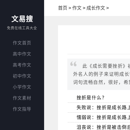
首页
>
作文
>
成长作文
>
文易搜
免费在线工具大全
作文首页
高中作文
高考作文
此《成长需要挫折》
外名人的例子来证明成长
初中作文
词句流畅自然，很好，希
小学作文
挫折是什么？
作文素材
失败说：挫折是成长路
作文指导
懦弱说：挫折是成长路
沮丧说：挫折是被击倒