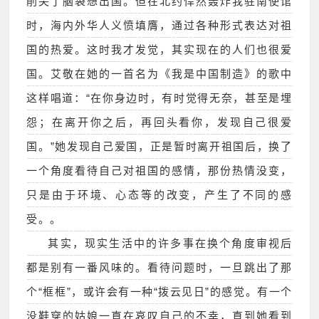
削尖了脑袋想出国。但在北约悍然轰炸我驻南使馆
时，海内外华人义愤填膺，通过各种形式表达对祖
国的热爱。这时我才发觉，其实现在的人们也很爱
国。艾敬在她的一首名为《我是中国制造》的歌中
这样唱道：“在你身边时，有时觉得无奈，甚至是埋
怨；在离开你之后，再回头看你，发现自己很爱
国。”她发现自己爱国，正是暂时离开祖国后，换了
一个角度看待自己对祖国的感情，那份热情没变，
只是由于环境、心态等的改变，产生了不同的感
受。。
其实，现实生活中的许多事在换个角度审视后
都是别有一番风味的。看待问题时，一旦跳出了那
个“框框”，或许会有一种“拨云见日”的感觉。有一个
没鞋穿的姑娘一直在哀叹自己的不幸，直到她看到