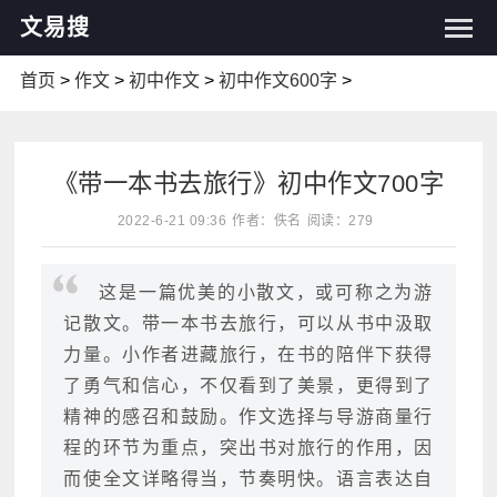
文易搜
首页
>
作文
>
初中作文
>
初中作文600字
>
《带一本书去旅行》初中作文700字
2022-6-21 09:36
作者：佚名
阅读：279
这是一篇优美的小散文，或可称之为游
记散文。带一本书去旅行，可以从书中汲取
力量。小作者进藏旅行，在书的陪伴下获得
了勇气和信心，不仅看到了美景，更得到了
精神的感召和鼓励。作文选择与导游商量行
程的环节为重点，突出书对旅行的作用，因
而使全文详略得当，节奏明快。语言表达自