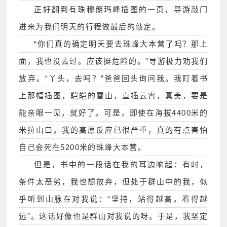
正好翻到有珠穆朗玛峰插图的一页，导游敲门
进来为我们明天的行程做最后的敲定。
“你们真的确定明天要去珠峰大本营了吗？那上
面，我也没去过。应该挺危险的。”导游极力劝我们
放弃。“丫头，去吗？”爸爸回头询问我。我盯着书
上那幅插图，皑皑的雪山，直插云霄，真美，要是
能亲眼一见，就好了。可是，即使在海拔4400米的
米拉山口，我的高原反应已很严重，真的有点害怕
自己会死在5200米的珠峰大本营。
但是，书中的一段话在我的耳边响起：有时，
条件太恶劣，我也想放弃，但处于群山中的我，似
乎听到山脉在对我说：“坚持，站得越高，看得越
远”。这话好像也是群山对我说的呀。于是，我坚定