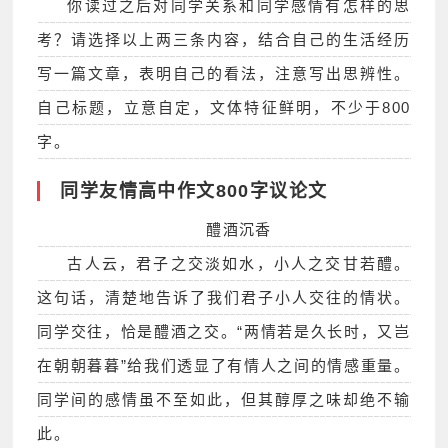
你读过之后对同学关系和同学感情有怎样的思
考？请选择以上两三条内容，结合自己的生活经历
写一篇文章，表明自己的看法，注意写出思辨性。
自己标题，立意自定，文体特征鲜明，不少于800
字。
同学友情高中作文800字议论文
醴酒沉香
古人云，君子之交淡如水，小人之交甘若醴。
这句话，清楚地告诉了我们君子小人交往的情状。
同学交往，恰是醴酒之交。“两情若是久长时，又岂
在朝朝暮暮”给我们透显了有情人之间的情感重量。
同学间的感情虽不至如此，但其醇厚之味却绝不输
此。