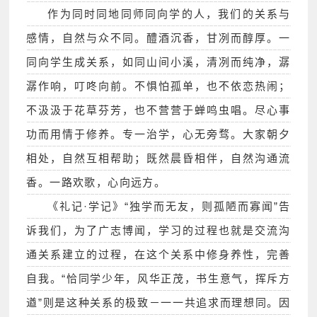
作为同时同地同师同向学的人，我们的关系与
感情，自然与众不同。醴酒沉香，甘冽而醇厚。一
同向学生成关系，如同山间小溪，清冽而纯净，潺
潺作响，叮咚向前。不惧怕孤单，也不依恋热闹；
不汲汲于花草芬芳，也不营营于蝉鸣虫唱。尽心事
功而用情于修养。专一治学，心无旁骛。大家朝夕
相处，自然互相帮助；既然晨昏相伴，自然沟通流
香。一路欢歌，心向远方。
《礼记·学记》“独学而无友，则孤陋而寡闻”告
诉我们，为了广志博闻，学习的过程也就是交流沟
通关系建立的过程，在这个关系中修身养性，完善
自我。“恰同学少年，风华正茂，书生意气，挥斥方
遒”则是这种关系的极致－一一共追求而理想同。因