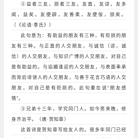
②益者三友，损者三友。友直，友谅，友多
闻，益矣。友便辟，友善柔，友便佞，损矣。
（《论语·季氏》）
此句意为：有助益的朋友有三种，有贬损的朋
友有三种。与正直的人交朋友，与诚信（谅，诚
信）的人交朋友，与知识广博的人交朋友，对自己
是有助益的。与谄媚逢迎的人交朋友，与表面奉承
而背后诽谤人的人交朋友，与善于花言巧语的人交
朋友，对自己是有贬损的。此句重在说“朋友感
情”。
③兄弟十三年，学究同门人。如今思来晚，修
身齐治平。（唐·贺知章）
这首诗是贺知章写给友人的。很多年同门已经