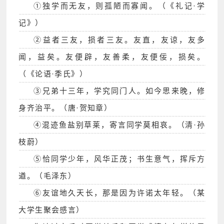
①独学而无友，则孤陋而寡闻。（《礼记·学
记》）
②益者三友，损者三友。友直，友谅，友多
闻，益矣。友便辟，友善柔，友便佞，损矣。
（《论语·季氏》）
③兄弟十三年，学究同门人。如今思来晚，修
身齐治平。（唐·贺知章）
④混迹鱼盐别草莱，寄言同学莫相哀。（清·孙
枝蔚）
⑤恰同学少年，风华正茂；书生意气，挥斥方
遒。（毛泽东）
⑥友谊地久天长，那是因为许诺太年轻。（某
大学生聚会感言）