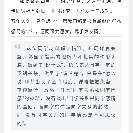
如此繁花四月，正值少年努力之芳华岁月。望
诸同窗相互勉励，共同逐梦，收获友情与成功。“一
万年太久，只争朝夕”。愿我们都是披荆斩棘的鲜衣
怒马的少年，愿同窗共逐梦，携手沐友情。
这位同学材料解读精准，布局谋篇完
整，彰显了超高的理解力和扎实的构思功
底，做到了“说什么”，语言表达具有一定的
逻辑关联，做到了“说清楚”，只是在“怎么
说”环节出现了些许瑕疵，详略把握失当，
重谈感情，忽略了任务“同学关系和同学情
感”的驱动，没有谈出“同学关系是同学感情
的基础，而同学感情是同学关系的必然”，
即“没有同学关系的同学情感是不可思议
的”。