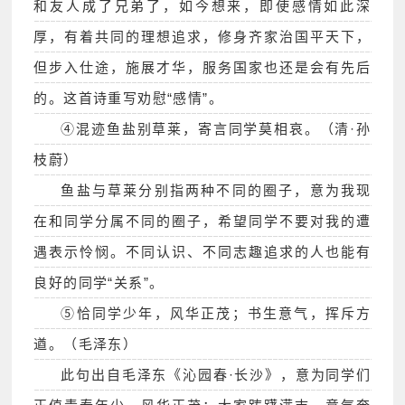
和友人成了兄弟了，如今想来，即使感情如此深
厚，有着共同的理想追求，修身齐家治国平天下，
但步入仕途，施展才华，服务国家也还是会有先后
的。这首诗重写劝慰“感情”。
④混迹鱼盐别草莱，寄言同学莫相哀。（清·孙
枝蔚）
鱼盐与草莱分别指两种不同的圈子，意为我现
在和同学分属不同的圈子，希望同学不要对我的遭
遇表示怜悯。不同认识、不同志趣追求的人也能有
良好的同学“关系”。
⑤恰同学少年，风华正茂；书生意气，挥斥方
遒。（毛泽东）
此句出自毛泽东《沁园春·长沙》，意为同学们