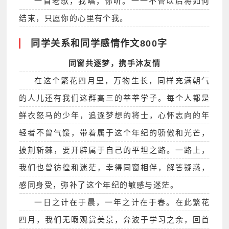
一首老歌，我唱，你听。一一不管以后将如何
结束，只愿你的心里有个我。
同学关系和同学感情作文800字
同窗共逐梦，携手沐友情
在这个繁花四月里，万物生长，同样充满朝气
的人儿还有我们这群高三的莘莘学子。每个人都是
鲜衣怒马的少年，追逐梦想的将士，心怀志向的年
轻者不曾气馁，带着属于这个年纪的骄傲和光芒，
披荆斩棘，要开辟属于自己的平坦之路。一路上，
我们也曾彷徨和迷茫，幸得同窗相伴，解答疑惑，
感同身受，弥补了这个年纪的敏感与迷茫。
一日之计在于晨，一年之计在于春。在此繁花
四月，我们无暇观赏美景，奔波于学习之余，回首