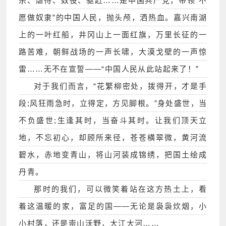
杀、虐待、奴役、驱赶……是中国共产党，带领“不
愿做奴隶”的中国人民，抛头颅，洒热血。嘉兴南湖
上的一叶红船，井冈山上一面红旗，万里长征的一
路苦难，朝鲜战场的一声长啸，大漠戈壁的一声惊
雷……无不在宣誓——“中国人民从此站起来了！”
对于我们而言，“花繁柳密处，拨得开，才是手
段;风狂雨急时，立得定，方见脚根。”身处盛世，当
不负盛世;生逢其时，当奋斗其时。让我们顶天立
地，不忘初心，却顾所来径，苍苍横翠微，黄河流
碧水，赤地变青山，将山河装成锦绣，把国土绘成
丹青。
那时的我们，可以微笑着站在这方热土上，看
着这温暖的家，富足的国——无论是袅袅炊烟，小
小村落，还是崇山沃野，大江大河……