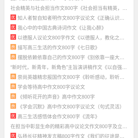
社会精英与社会担当作文800字《社会担当有精英，大国发展日日新》
知人者智自知者明作文800字议论文《正确认识自我，方能有所作为》
我心中的中国古典诗词作文《让我心醉》
以德服人议论文800字作文《以德服人，教化之至》（简洁雅致）
描写高三生活的作文800字《七日歌》
摆脱依赖依靠自己的作文800字《别依靠一座大山》
“新时代，新青年，新角色”主旨演讲稿作文《以自强之底色，演青年之担当》
崇尚英雄精忠报国作文800字《聆听感动，聆听报国》
学会等待高中作文800字议论文
《倾听花开的声音》高中作文800字
《学会沉默》高中作文800字议论文（句式灵活）
高三生活感悟体会作文800字《流年》
在担当中彰显生命的精彩高中议论文作文800字及立意分析
弘扬长征精神发言稿800字作文《我们的征途是星辰大海》