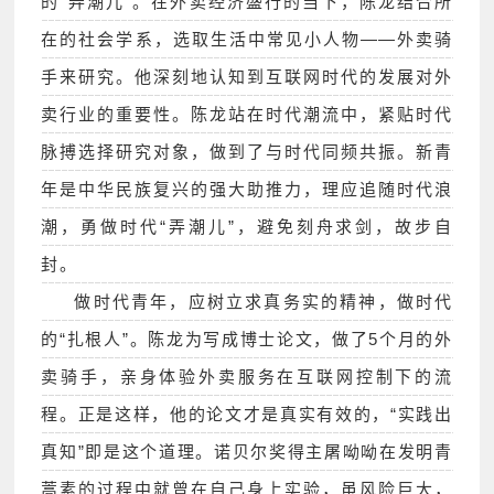
的“弄潮儿”。在外卖经济盛行的当下，陈龙结合所
在的社会学系，选取生活中常见小人物——外卖骑
手来研究。他深刻地认知到互联网时代的发展对外
卖行业的重要性。陈龙站在时代潮流中，紧贴时代
脉搏选择研究对象，做到了与时代同频共振。新青
年是中华民族复兴的强大助推力，理应追随时代浪
潮，勇做时代“弄潮儿”，避免刻舟求剑，故步自
封。
做时代青年，应树立求真务实的精神，做时代
的“扎根人”。陈龙为写成博士论文，做了5个月的外
卖骑手，亲身体验外卖服务在互联网控制下的流
程。正是这样，他的论文才是真实有效的，“实践出
真知”即是这个道理。诺贝尔奖得主屠呦呦在发明青
蒿素的过程中就曾在自己身上实验，虽风险巨大，