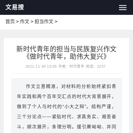
文易搜
首页
>
作文
>
担当作文
>
新时代青年的担当与民族复兴作文
《做时代青年，助伟大复兴》
2021-11-30 10:05
作者：时代青年
阅读：2257
作文立意精准，对材料的分析始终紧扣青
年实践和两个百年交汇点的时代大背景展开，
做到了个人与时代的“小大之辩”。结构严谨，
三个分论点——紧贴时代、求真务实、艰苦奋
斗，顺次展开，条理分明。援引屠呦呦、井冈