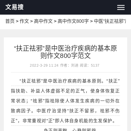
文易搜
首页
>
作文
>
高中作文
>
高中作文800字
>
中医“扶正祛邪”
“扶正祛邪”是中医治疗疾病的基本原
则作文800字范文
2022-3-29 11:24
作者：刘迪
阅读：5137
“扶正祛邪”是中医治疗疾病的基本原则。“扶正”
指扶助、补益人体虚弱不足的正气，使身体恢复正
常状态；“祛邪”指祛除使人体发生疾病的一切外在
致病因子。中医疗治坚持“扶正不留邪，祛邪不伤
正”，非常重视对“正”即人体自身机能的生发保护。
身正则恶黜，心稳则邪辟