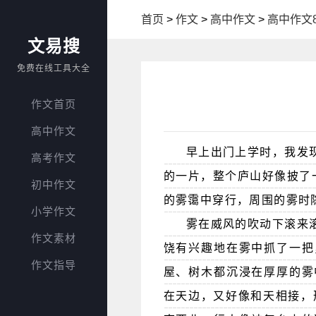
首页
>
作文
>
高中作文
>
高中作文8
文易搜
免费在线工具大全
作文首页
高中作文
早上出门上学时，我发
高考作文
的一片，整个庐山好像披了
初中作文
的雾霭中穿行，周围的雾时
小学作文
雾在威风的吹动下滚来
作文素材
饶有兴趣地在雾中抓了一把
作文指导
屋、树木都沉浸在厚厚的雾
在天边，又好像和天相接，