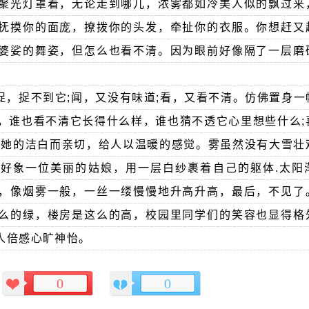
聚光灯罩着，无论走到哪儿，浓雾都如冷美人似的飘过来
抚摸你的面庞，撩拨你的头发，牵扯你的衣服。你想赶又
婆娑的舞姿，但怎么也看不清。因为眼前好像隔了一层磨
捉，捉不到它;闻，又没有味道;看，又看不清。仿佛置身一
，谁也看不清它长得什么样，谁也猜不透它心里想些什么;
欢她的洁白而亲切，给人以温暖的感觉。雾虽然没有大雪壮
好象一位美丽的姑娘，用一层白纱裹着自己的躯体.太阳
，像烟雾一般，一丝一缕慢慢地升高升高，最后，不见了
么的绿，楼房是这么的高，校园里同学们的笑容也显得格
人倍感心旷神怡。
0
0