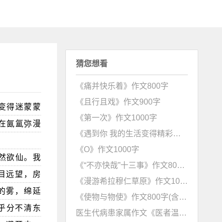
猜您想看
《痛并快乐着》作文800字
《且行且戏》作文900字
变得迷蒙蒙
《第一次》作文1000字
在氤氲弥漫
《遇到你 我的生活变得精彩》作文700字
《O》作文1000字
然欲仙。我
《“不亦快哉”十三事》作文800字
目远望，房
《漫游希拉穆仁草原》作文1000字
的雾，绵延
《使物与物使》作文800字(含点评)
乎分不清东
医生代病患家属作文《医者温情，温暖人心》