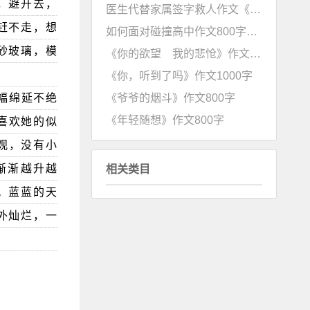
，避开去，
医生代替家属签字救人作文《与责任携手同行 》
赶不走，想
如何面对碰撞高中作文800字《“碰”出生机，“撞”出自强》
砂玻璃，模
《你的欲望 我的悲怆》作文1000字
《你，听到了吗》作文1000字
《爷爷的烟斗》作文800字
幅绵延不绝
《年轻随想》作文800字
喜欢她的似
观，没有小
渐渐越升越
相关类目
。蓝蓝的天
外灿烂，一