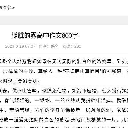
00字
>
朦胧的雾高中作文800字
2023-3-19 07:07
作者：佚名
阅读：201
现整个大地万物都笼罩在无边无际的乳白色的浓雾里，到处
一层薄薄的白纱，真给人一种“不识庐山真面目”的神秘感。
隐时现，变幻莫测。
滚去，像冰山雪峰，似蓬莱仙境，如海市蜃楼，使人觉得飘
，雾气轻轻的，一绺绺、一丝丝地从我指缝中溜掉。我举
中，若隐若现，它们的全身仿佛披着一层薄薄的纱，浓浓
形成一道漫无边际的白色的幕墙.天地间灰蒙蒙的一片，几