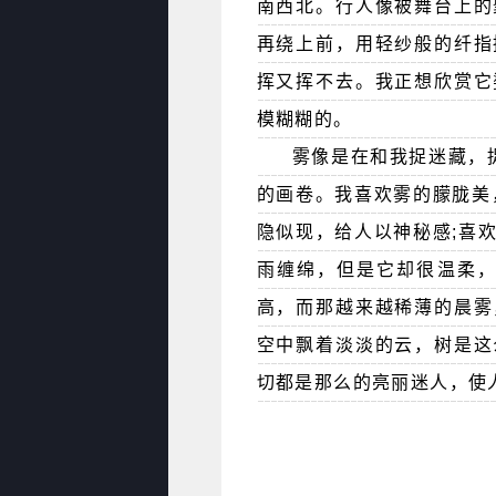
南西北。行人像被舞台上的
再绕上前，用轻纱般的纤指
挥又挥不去。我正想欣赏它
模糊糊的。
雾像是在和我捉迷藏，
的画卷。我喜欢雾的朦胧美
隐似现，给人以神秘感;喜
雨缠绵，但是它却很温柔，
高，而那越来越稀薄的晨雾
空中飘着淡淡的云，树是这
切都是那么的亮丽迷人，使