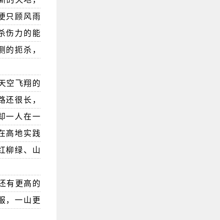
便只顾风雨
杀伤力的能
测的扼杀，
天空飞翔的
路还很长，
却一人在一
在高地实践
红柳绿、山
还有更高的
服，一山更