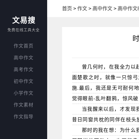
首页
>
作文
>
高中作文
>
高中作文8
文易搜
免费在线工具大全
时
作文首页
高中作文
曾几何时，在我全力以
高考作文
面楚歌之时，就像一只惊弓
初中作文
施.最后，我还是无可耐何
小学作文
觉得眼前-乱叶翻鸦，惊风
作文素材
当我醒来以后，才发现
作文指导
昔日同窗共枕的同伴在枝头
那时的我在想：为什么