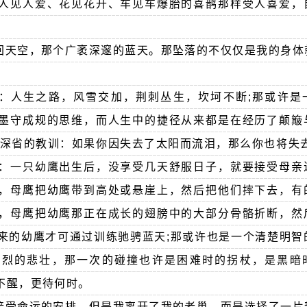
人见人爱、花见花开、车见车爆胎的喜鹊那样受人喜爱，
回天空，那个广袤深邃的蓝天。那坠落的不仅仅是我的身体
：人生之路，风雪交加，荆刺丛生，坎坷不断;那或许是
墨守成规的思维，而人生中的捷径从来都是在经历了颠簸
人深省的教训：如果你因失去了太阳而流泪，那么你也将失去
：一只幼鹰出生后，没享受几天舒服日子，就要接受母亲
，母鹰把幼鹰带到高处或悬崖上，然后把他们摔下去，有
，母鹰把幼鹰那正在成长的翅膀中的大部分骨骼折断，然
来的幼鹰才可通过训练驰骋蓝天;那或许也是一个清楚明智
惨烈的悲壮，那一次的碰撞也许是困难时的拐杖，是黑暗
不醒，更待何时。
接受命运的安排。但是我离开了我的老巢，而是选择了一片