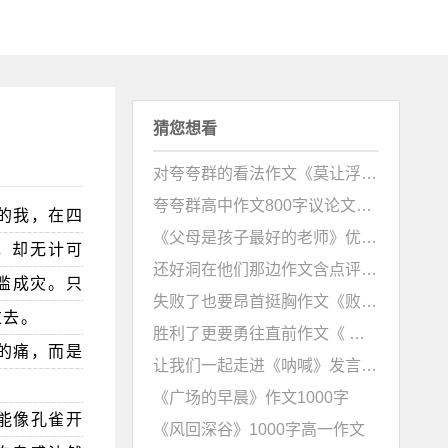
猜您想看
对夸夸群的看法作文《莫让浮夸遮望眼》
夸夸群高中作文800字议论文《“夸夸群”可以休矣》
的我，在四
《父母是孩子最好的老师》优秀作文800字
，却无计可
还好洞在他们那边作文含点评《冷漠旁观终损己，互助和谐共休戚》
滥成灾。只
失败了也要昂首挺胸作文《败时要昂首，胜时应直前》
过去。
胜利了更要勇往直前作文《 败须昂首面对，胜更勇往直前》
的痛，而是
让我们一起走进《呐喊》发言稿作文
《广场的早晨》作文1000字
能像孔雀开
《风回深谷》1000字高一作文