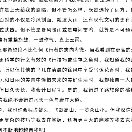
许是上天给我的恩赐，但不管怎么样，既然选择了远方，
面对的不仅是冷风割面、瓢泼大雨，还有现代文明的更有
式武器。但不管是暴风骤雨或是电闪雷鸣，就算是不可预
唯有重整旗鼓，一鼓作气，直上云霄。
但那希望绝不比任何飞行者的志向卑微。当我看到在更高的
更科学的行之有效的飞行技巧或生存之道时，我知道我的
。所以但其他的鸟儿在清晨的徐风中享受鸟语花香时，我
风和日丽的美景中憧憬未来的美好生活时，我却独自一人
但日久天长，我会计日程功。是的，我错过了路旅途的桃
信我绝不会错过水天一色与康庄大道。
中，我也许会独占鳌头，飞跃高山，一览众山小。但我深信
更复杂的技巧等我去在掌握，还有更巨大的磨难等我去克
有不断地超越自我吧!