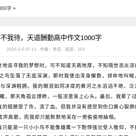
00字
>
不我待，天道酬勤高中作文1000字
2023-2-5 07:11
作者：佚名
阅读：163
赴地追寻我的梦想时，可不知道天高地厚，不知晓世态炎凉
之鸟坠落了无底深渊，那时我使出浑身懈数，拼命地叫喊
地与深渊相拥。我的眼泪如同决堤的黄河之水滔滔不绝、泛
破雁，那天角孤云缥缈，一股凉意渐上心头。最后，我晕了
我的翅膀受了伤，流了血。但我并没有感觉到伤口撕心裂肺
放声高歌，而我却只能默默地呆在一旁偷偷地抽咽。
我只能是一只小小鸟不能像雄鹰一下剽悍强壮受人敬仰，不