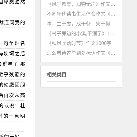
自卑感油然
《风乎舞雩，润物无声》作文1000字
不同年代读书生活体会作文《进步的是时代，不变的是初心》
就连同我的
事，生于虑，成于务，失于傲作文《扬创新之帆，圆中华之梦》
《村子旁边的小溪,干涸了》1000字高一作文
《秋风吹落时节》作文1000字
一句至理名
怎么看待这些到处标语作文《别让励志成为一种困扰 》
与坎坷之后
群星了;那
近乎残酷的
相关类目
的幼鹰因胆
后再次从高
的认识：壮
时的一颗明
新的天地，