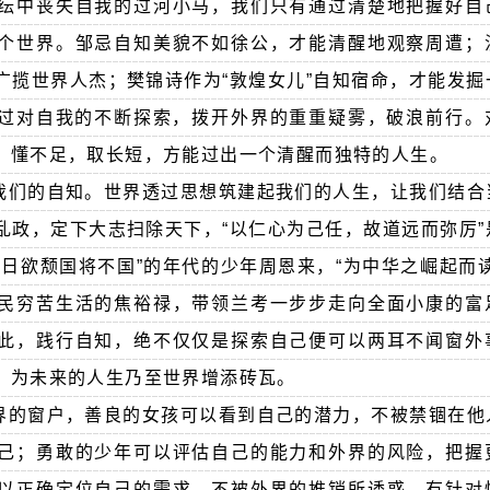
纭中丧失自我的过河小马，我们只有通过清楚地把握好自
个世界。邹忌自知美貌不如徐公，才能清醒地观察周遭；
广揽世界人杰；樊锦诗作为“敦煌女儿”自知宿命，才能发掘
过对自我的不断探索，拨开外界的重重疑雾，破浪前行。
，懂不足，取长短，方能过出一个清醒而独特的人生。
我们的自知。世界透过思想筑建起我们的人生，让我们结合
乱政，定下大志扫除天下，“以仁心为己任，故道远而弥厉”
日欲颓国将不国”的年代的少年周恩来，“为中华之崛起而
民穷苦生活的焦裕禄，带领兰考一步步走向全面小康的富
此，践行自知，绝不仅仅是探索自己便可以两耳不闻窗外
，为未来的人生乃至世界增添砖瓦。
界的窗户，善良的女孩可以看到自己的潜力，不被禁锢在他
己；勇敢的少年可以评估自己的能力和外界的风险，把握
以正确定位自己的需求，不被外界的推销所诱惑，有针对