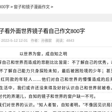
00字
>
窗子和镜子漫画作文
>
子看外面世界镜子看自己作文800字
2022-5-12 12:01
作者：孙雅歆
阅读：4843
以世界为窗，成自知之明
解自己和世界而造成的悲剧比比皆是：不了解自己的优秀，
不了解自己能力只身探险未知，最后被困险境的少年；甚
网红同款的年轻人……他们对自己和世界的懵懂造成的后
生活中，我们或许还没来得及好好认识自己和世界就被卷
时代的弄潮儿，自知的镜子和世界的窗户缺一不可。
我们对世界的认识。“知人者智，自知者明。”不像因见识局