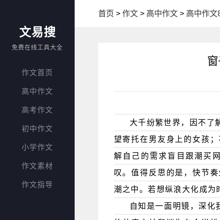
首页
>
作文
>
高中作文
>
高中作文8
文易搜
免费在线工具大全
窗
作文首页
高中作文
高考作文
大千纷繁世界，因不了
初中作文
望寄托在男友身上的女孩；
小学作文
解自己的需求盲目跟潮买
作文素材
叹。值得反思的是，快节奏
作文指导
潮之中。若想纵浪大化成为
自知是一面明镜，深化