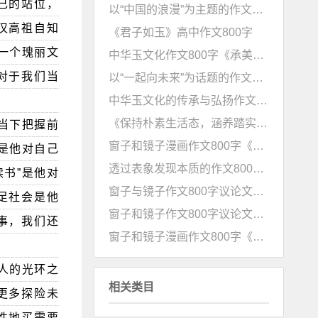
己的站位，
以“中国的浪漫”为主题的作文800字《有一种浪漫叫中国》
汉高祖自知
《君子如玉》高中作文800字
一个瑰丽文
中华玉文化作文800字《承美玉之精神，书未来之华章》
对于我们当
以“一起向未来”为话题的作文800字范文
中华玉文化的传承与弘扬作文《玉系中国心，璧凝民族魂》
《保持朴素生活态，涵养踏实奋斗观》高中作文800字
当下把握前
窗子和镜子漫画作文800字《镜映自我，窗向世界》
是他对自己
透过表象发现本质的作文800字《拨表象之迷雾，探本质之深沉》
读书”是他对
窗子与镜子作文800字议论文《心有明镜高悬，眼有星辰大海 》
足社会是他
窗子和镜子作文800字议论文《透窗看世界，借镜明己身》
事，我们还
窗子和镜子漫画作文800字《行已有耻，止于至善》
人的光环之
相关类目
更多探险未
性地买需要