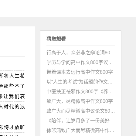
猜您想看
行高于人，众必非之辩论词800字高中作文
学历与学问高中作文800字议论文
带着课本去远行高中作文800字
却将人生希
以“人生的考试”为话题的作文800字议论文
至那些不了
中医扶正祛邪作文800字《养浩然正气，祛内外邪气》
果让我们哀
致广大，尽精微高中作文800字
入时代的浪
致广大而尽精微高中议论文800字《整体入手再取舍，方可构造宏伟图》
《陪伴，让岁月多了一份美好》作文800字
限恃才放旷
徐悲鸿致广大而尽精微高中作文800字《立足于整体，着眼于部分》