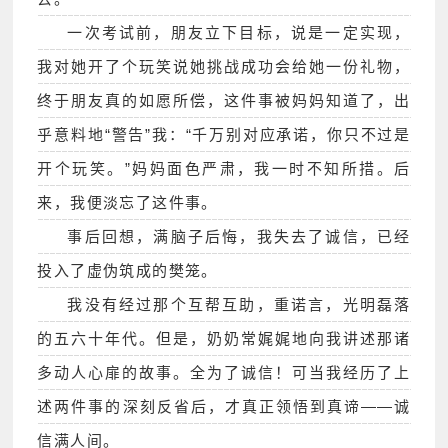
一次考试前，朋友立下目标，说是一定实现，
我对她开了个玩笑说她挑战成功会给她一份礼物，
终于朋友真的如愿所偿，这件事被妈妈知道了，出
乎意料地“警告”我：“千万别对应承诺，你只不过是
开个玩笑。”妈妈面色严肃，我一时不知所措。后
来，我便淡忘了这件事。
事后回想，满脑子后悔，我失去了诚信，已经
投入了虚伪筑成的樊笼。
我没有经过那个互帮互助，重诺言，光明磊落
的五六十年代。但是，奶奶常娓娓地向我讲述那诸
多动人心扉的故事。全为了诚信！可当我经历了上
述两件事的深刻反省后，才真正领悟到真谛——诚
信满人间。