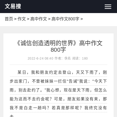
文易搜
首页
>
作文
>
高中作文
>
高中作文800字
>
《诚信创造透明的世界》高中作文
800字
2022-6-24 08:40
作者：佚名
阅读：180
某日，我和朋友约定去登山，天又下雨了，刚
步出家门，不曾被妹妹一拦住“告诫”我说：“今天下
雨，别去赴约了。”我心想，现在是天下雨，但怎么
能为这而不去约会呢？可是，朋友如果没有来，那
我不是白走一趟吗？若真是那样呢？我终究没有
去。