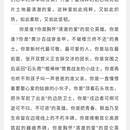
片土地最清澈的爱，这种爱如此纯粹，又如此炽
热，如此柔软，又如此坚韧。
你是谁?你是胸怀“清澈的爱”的昆仑英雄。你是
谁?你是“黄沙百战穿金甲，不破楼兰终不还”的勇
士，你是新时代最可敬、最可爱的人，你是站在最
前面、张开双臂义正言辞交涉的团长，你是突围之
后返回“石头雨”“棍棒林”营救战友的小战士，你是再
也听不到孩子叫一声爸爸的准父亲，你是一直憧憬
着要娶心爱的姑娘的小伙子，你是“顶着石头攻击，
把外军赶了出去”的边防卫士，你是“戍边者可倒可
逝可不归、不可退”的英雄，你是把青春、鲜血乃至
生命留在边境线上的不朽丰碑，你是喀喇昆仑高原
筑起的巍峨界碑，你是胸怀“清澈的爱”的昆仑英