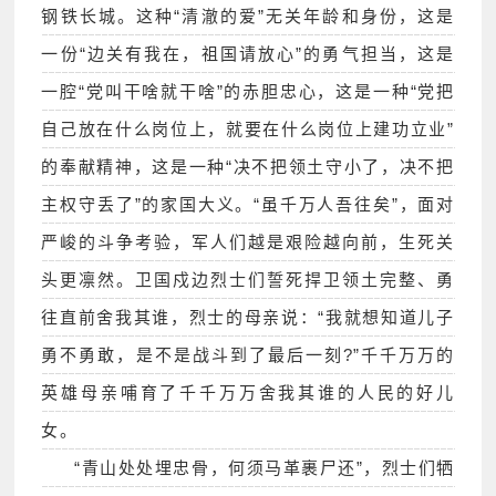
钢铁长城。这种“清澈的爱”无关年龄和身份，这是
一份“边关有我在，祖国请放心”的勇气担当，这是
一腔“党叫干啥就干啥”的赤胆忠心，这是一种“党把
自己放在什么岗位上，就要在什么岗位上建功立业”
的奉献精神，这是一种“决不把领土守小了，决不把
主权守丢了”的家国大义。“虽千万人吾往矣”，面对
严峻的斗争考验，军人们越是艰险越向前，生死关
头更凛然。卫国戍边烈士们誓死捍卫领土完整、勇
往直前舍我其谁，烈士的母亲说：“我就想知道儿子
勇不勇敢，是不是战斗到了最后一刻?”千千万万的
英雄母亲哺育了千千万万舍我其谁的人民的好儿
女。
“青山处处埋忠骨，何须马革裹尸还”，烈士们牺