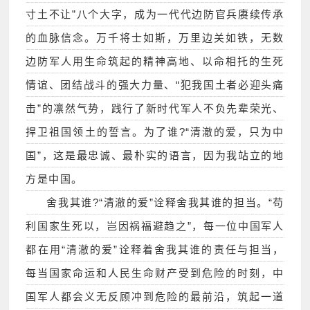
寸土不让”八个大字，成为一代代边防官兵赓续传承
的血脉信念。万千将士如斯，万里边关如铁，无数
边防军人用生命筑起的精神高地、以命相托的生死
情谊、团结战斗的强大力量、“犯我国土者必迎头痛
击”的凛然气势，践行了新时代军人不负先辈荣光、
捍卫祖国领土的誓言。为了谁?“清澈的爱，只为中
国”，这是最忠诚、最朴实的语言，因为我站立的地
方是中国。
舍我其谁?“清澈的爱”诠释舍我其谁的担当。“苟
利国家生死以，岂因祸福避趋之”，每一位中国军人
都在用“清澈的爱”诠释着舍我其谁的责任与担当，
每当国家命运和人民生命财产受到危险的时刻，中
国军人都会义无反顾冲到危险的最前沿，筑起一道