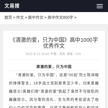
文易搜
首页
>
作文
>
高中作文
>
高中作文800字
>
《清澈的爱，只为中国》高中1000字
优秀作文
2022-8-15 18:46
作者：佚名
阅读：425
清澈的爱，只为中国
“清澈的爱，只为中国”，这是“00后”烈士陈祥榕
的铮铮誓言，18岁战士告别是青涩少年，归来是巍
巍昆仑!英雄们用“清澈的爱”筑起了凛然不可侵犯的
巍巍昆仑。风与雪的洗礼、生与死的考验滤去了他
们心中的浮华和畏惧，只留下最纯粹的初心和对这