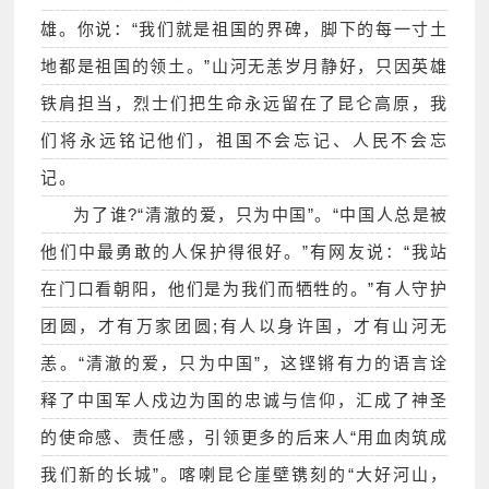
雄。你说：“我们就是祖国的界碑，脚下的每一寸土
地都是祖国的领土。”山河无恙岁月静好，只因英雄
铁肩担当，烈士们把生命永远留在了昆仑高原，我
们将永远铭记他们，祖国不会忘记、人民不会忘
记。
为了谁?“清澈的爱，只为中国”。“中国人总是被
他们中最勇敢的人保护得很好。”有网友说：“我站
在门口看朝阳，他们是为我们而牺牲的。”有人守护
团圆，才有万家团圆;有人以身许国，才有山河无
恙。“清澈的爱，只为中国”，这铿锵有力的语言诠
释了中国军人戍边为国的忠诚与信仰，汇成了神圣
的使命感、责任感，引领更多的后来人“用血肉筑成
我们新的长城”。喀喇昆仑崖壁镌刻的“大好河山，