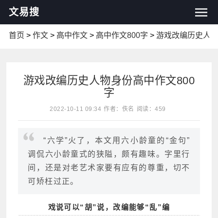
文易搜
首页
>
作文
>
高中作文
>
高中作文800字
>
游戏改编历史人
游戏改编历史人物身份高中作文800
字
2022-10-11 09:34
作者：佚名
阅读：459
“六学”火了，本文用六小龄童的“金句”
调侃六小龄童式的狭隘，颇有趣味。字里行
间，还是对老艺术家要有应有的尊重，切不
可矫枉过正。
戏说可以“胡”说，改编能够“乱”编