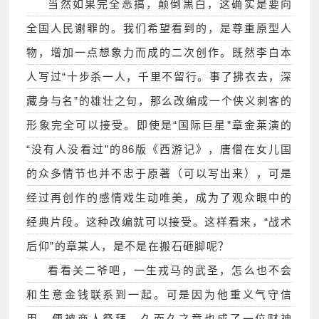
当然如果完全恶搞，颠倒黑白，这确实是要向
全国人民谢罪的。我们希望看到的，是尊重原型人
物，增加一点想象力而成的二次创作。既然李白本
人写过“十步杀一人，千里不留行。事了拂衣去，深
藏身与名”的雄壮之句，那么改编成一个侠义刺客的
形象完全可以接受。即使是“国际巨星”章金莱演的
“没有人没看过”的86版《西游记》，唐僧在女儿国
的众多情节也并不忠于原著（可以写出来），可是
经过再创作的感情戏生动唯美，成为了观众眼中的
经典片段。这种改编就可以接受。这样看来，“战术
后仰”的章某人，是不是在搬石砸脚呢？
看看关二爷吧，一生戎马的武圣，怎么也不会
和生意金钱联系到一起。可是因为他重义气守信
用，便被商人祭拜，久而久之竟也成了一位财神