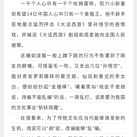
一千个人心中有一千个哈姆雷特，但六小龄童
却希望14亿中国人心中只有一个美猴王。他不辞辛
苦地屡次猛烈抨击《大话西游》里孙悟空的感情
戏，并喊话《大话西游》剧组和周星驰向全国人民
谢罪。
这确如泼猴一般上蹿下跳的行为不免遭到了网
友的群嘲。可惜毫毛一吹，又多出几位“孙悟空”，
面对青发萝莉模样的蔡文姬，仙风刺客式的李太
白，便纷纷抄起“金箍棒”，嚷着类似“戏说不是胡
说，改编不能乱编”的话，一顿乱打，说是要为我国
的文化事业“斩妖除魔”。
在我看来，为了传统文化在当代能够焕发新的
生机，戏说可以“胡”说，改编能够“乱”编。