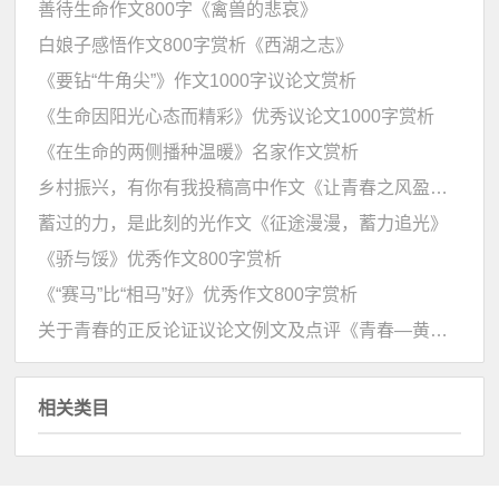
善待生命作文800字《禽兽的悲哀》
白娘子感悟作文800字赏析《西湖之志》
《要钻“牛角尖”》作文1000字议论文赏析
《生命因阳光心态而精彩》优秀议论文1000字赏析
《在生命的两侧播种温暖》名家作文赏析
乡村振兴，有你有我投稿高中作文《让青春之风盈贯乡土》
蓄过的力，是此刻的光作文《征途漫漫，蓄力追光》
《骄与馁》优秀作文800字赏析
《“赛马”比“相马”好》优秀作文800字赏析
关于青春的正反论证议论文例文及点评《青春—黄金时代》
相关类目