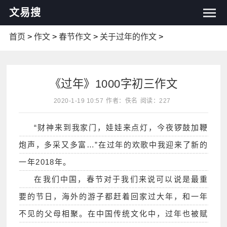
文易搜
首页
>
作文
>
春节作文
>
关于过年的作文
>
《过年》1000字初三作文
2020-1-19 10:57
作者：佚名
阅读：227
“财神来到我家门，娃娃来点灯，今夜锣鼓加鞭
炮声，多采又多富…”在过年的欢歌中我迎来了新的
一年2018年。
在我们中国，春节对于我们来说可以说是最重
要的节日，海外的游子都赶着回家过大年，和一年
不见的父母相聚。在中国传统文化中，过年也被赋