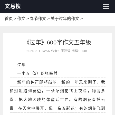
文易搜
首页
>
作文
>
春节作文
>
关于过年的作文
>
《过年》600字作文五年级
2020-3-1 14:56
作者：张驿哲
阅读：138
过年
一小五（2）班张驿哲
新年的钟声即将敲响，新的一年又来到了，我
和姐姐跑到窗边，一朵朵烟花飞上夜幕，绚丽多
彩，把大地照映的像童话世界。有的烟花直插云
霄，在天空中爆开，像一朵五彩花；有的烟花飞到