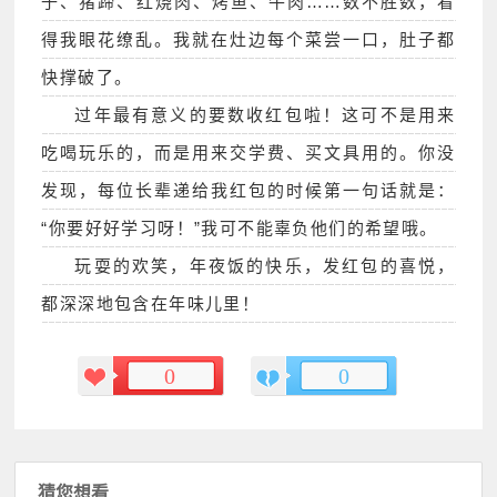
子、猪蹄、红烧肉、烤鱼、牛肉……数不胜数，看
得我眼花缭乱。我就在灶边每个菜尝一口，肚子都
快撑破了。
过年最有意义的要数收红包啦！这可不是用来
吃喝玩乐的，而是用来交学费、买文具用的。你没
发现，每位长辈递给我红包的时候第一句话就是：
“你要好好学习呀！”我可不能辜负他们的希望哦。
玩耍的欢笑，年夜饭的快乐，发红包的喜悦，
都深深地包含在年味儿里！
0
0
猜您想看