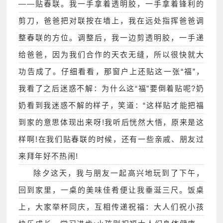
——贴春联。我一手拿着透明胶，一手拿着锋利的
剪刀，爸爸把对联按在墙上，我在远处指挥爸爸调
整春联的方位。调整后，我一边剪透明胶，一手递
给爸爸，因为我们合作的天衣无缝，所以很快就大
功告成了。仔细看看，那窗户上还贴这一张“福”，
我看了之后迷惑不解：为什么这“福”要倒着贴呢?奶
奶看到我迷惑不解的样子，笑道：“这样贴才能把福
到家的意思体现出来呀!我听后恍然大悟，原来是这
样啊!在我们贴春联的时候，还有一些亲戚、朋友过
来拜年好不热闹!
除夕这天，我与朋友一起高兴地玩到了下午，
回到家里，一桌的美味佳肴便让我垂涎三尺。饭桌
上，大家举杯同庆，互相传递祝福：大人们祝小孩