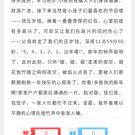
快乐成长，学习进步;小孩则祝福大人们身体健康，
财源广进。接下来当然是小孩子们最喜欢的节目喽
——领压岁钱。捧着一叠叠厚厚的红包，心里别提
有多高兴了，可却又让我们在高兴的同时伤心了
——父母收走了我们的压岁钱。深夜11点59分55
秒，“5，4，3，2，1，过年喽!”。新年的钟声敲响
了，此时此刻，只听“碰、碰、碰”漆黑的夜空，烟
花炮竹随之响彻夜空，被焰火点亮了，更被人们那
颗期盼新一年快乐的心照亮了。你看!多愉快的新年
啊!家家户户都是红通通的一片，贴对联，挂灯笼，
包饺子，一家人忙都忙不过来。凌晨，我怀着难以
平静的心情在炮竹声中渐渐入睡。
0
0