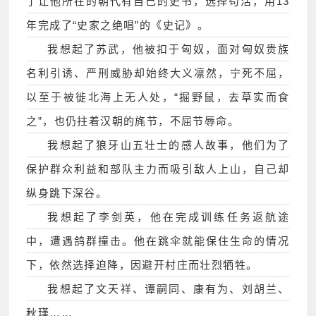
了让他所在的朝代有自己的史书，选择苟活，用13
年完成了“史家之绝唱”的《史记》。
我想起了苏武，他被扣于匈奴，面对匈奴贵族
名利引诱、严刑威胁却始终大义凛然，宁死不屈，
以至于被徙北海上无人处，“掘野鼠，去草实而食
之”，也仍拄着汉朝的旄节，不屈节辱命。
我想起了狼牙山五壮士的感人故事，他们为了
保护群众利益和部队主力而吸引敌人上山，自己却
纵身跳下深谷。
我想起了李剑英，他在完成训练任务返航途
中，遭遇鸽群撞击。他在跳伞就能保住生命的情况
下，依然选择迫降，因避开村庄而壮烈牺牲。
我想起了文天祥、谭嗣同、康有为、刘胡兰、
秋瑾……