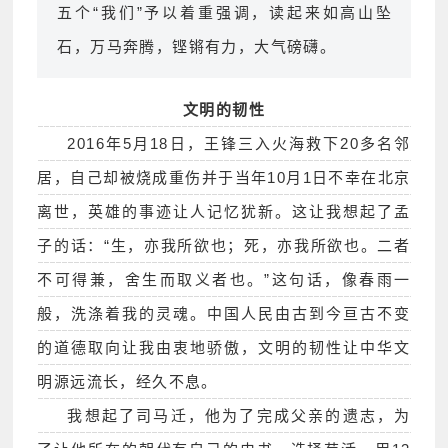
五个“我们”予以着重强调，读起来如高山坠
石，万马奔腾，铿锵有力，大气磅礴。
文明的韧性
2016年5月18日，王锋三入火海救下20多名邻
居，自己却被烧成重伤并于当年10月1日不幸在北京
离世，英雄的事迹让人记忆犹新。这让我想起了孟
子的话：“生，亦我所欲也；死，亦我所欲也。二者
不可得兼，舍生而取义者也。”这句话，像春雨一
般，洗涤着我的灵魂。中国人民由古到今亘古不变
的道德取向让我由衷地骄傲，文明的韧性让中华文
明源远流长，经久不息。
我想起了司马迁，他为了完成父亲的遗志，为