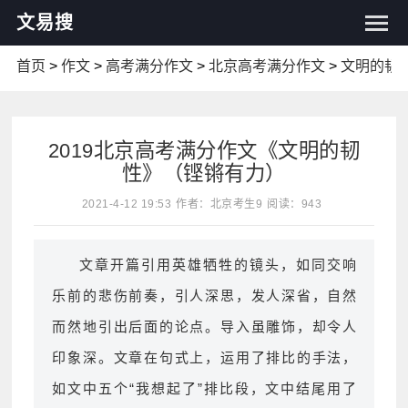
文易搜
首页
>
作文
>
高考满分作文
>
北京高考满分作文
>
文明的韧
2019北京高考满分作文《文明的韧
性》（铿锵有力）
2021-4-12 19:53
作者：北京考生9
阅读：943
文章开篇引用英雄牺牲的镜头，如同交响
乐前的悲伤前奏，引人深思，发人深省，自然
而然地引出后面的论点。导入虽雕饰，却令人
印象深。文章在句式上，运用了排比的手法，
如文中五个“我想起了”排比段，文中结尾用了