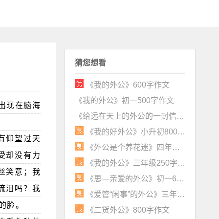
猜您想看
《我的外公》600字作文
《我的外公》初一500字作文
出现在脑海
《给远在天上的外公的一封信》五年级500字作文
《我的好外公》小升初800字作文
有仰望过天
《外公是个养花迷》四年级500字作文
受却没有力
《我的外公》三年级250字作文
丝笑意；我
《思―亲爱的外公》初一600字作文
流泪吗？我
《爱管“闲事”的外公》三年级500字作文
的脸。
《二货外公》800字作文