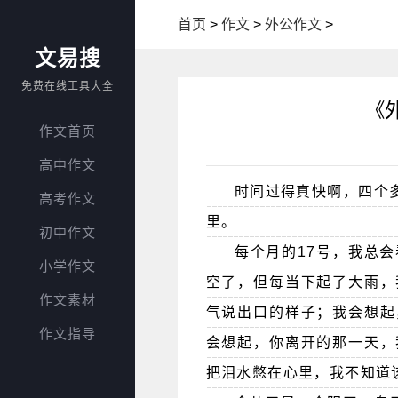
首页
>
作文
>
外公作文
>
文易搜
免费在线工具大全
《
作文首页
高中作文
时间过得真快啊，四个
高考作文
里。
初中作文
每个月的17号，我总
小学作文
空了，但每当下起了大雨，
作文素材
气说出口的样子；我会想起
作文指导
会想起，你离开的那一天，
把泪水憋在心里，我不知道