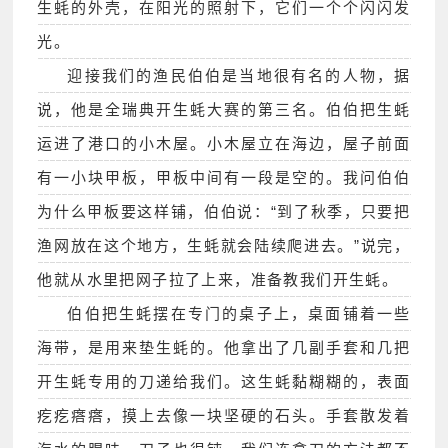
生蚝的外壳，在阳光的照射下，它们一个个闪闪发
光。
迎接我们的渔民伯伯是当地很有名的人物，据
说，他是全瑞典开生蚝大赛的第三名。伯伯把生蚝
运进了港口的小木屋。小木屋立在海边，屋子前面
有一小块甲板，甲板中间有一段是空的。我问伯伯
为什么甲板要这样铺，伯伯说：“到了秋季，只要把
渔网放在这个地方，生蚝就会陆续爬进去。”说完，
他就从水里把网子拉了上来，准备教我们开生蚝。
伯伯把生蚝摆在专门的桌子上，桌面铺着一些
海带，是用来垫生蚝的。他拿出了几副手套和几把
开生蚝专用的刀递给我们。这生蚝黏糊糊的，表面
疙疙瘩瘩，摸上去像一块坚硬的石头。手套散发着