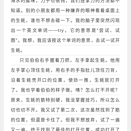
海水的腥味，刀子也很钝，我们连拿刀的方法都不
知道。别的小朋友都用一种嫌弃的眼神看着桌面上
的生蚝，谁也不想去碰一下。我的脑子里突然闪现
出一个英文单词——try，它的意思是“尝试、试
图”。我想，我应该按这个单词的意思，去试一试开
生蚝。
只见伯伯右手握着刀把，左手拿起生蚝。他用
左手掌心顶住生蚝，用右手的手指肚儿顶住刀背，
沿着生蚝壳开口的位置，使劲一推，生蚝就打开
了。我也学着伯伯的样子做。咦？怎么打不开呢？
原来，生蚝的筋特别硬，我没掌握技巧，所以怎么
切也切不开。我又试了第二次，这次虽然找到了筋
的位置，但還是卡住了。但我不想放弃，试了一遍
又一遍，终于找到了最佳的打开位置，成功打开了