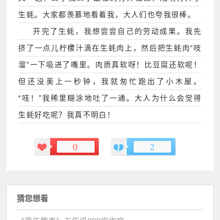
生蚝。大家都羡慕地看着我，大人们也夸我很棒。
开完了生蚝，我想尝尝自己的劳动成果。我先
挤了一点儿柠檬汁滴在生蚝肉上，然后把生蚝肉“吱
溜”一下吸进了嘴里。肉质真软呀！比豆腐还软呢！
但还没美上一秒钟，我就匆忙跑出了小木屋。
“哇！”我稀里糊涂地吐了一通。大人为什么会觉得
生蚝好吃呢？我真不明白！
0
2
猜您想看