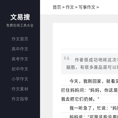
首页
>
作文
>
写事作文
>
文易搜
免费在线工具大全
作文首页
高中作文
高考作文
作者很成功地将这次
脑筋，有很多废品是可以
初中作文
小学作文
今天，我刚回家，就看
作文素材
拦住妈妈问：“妈妈，你这是
作文指导
我去把它们扔掉。”
我一听急了，忙说：“妈
妈妈说：“可是这些没用