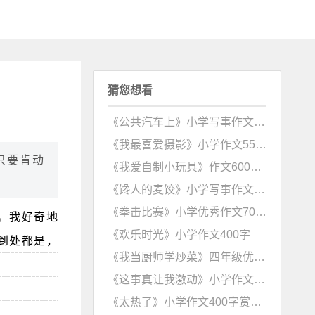
猜您想看
《公共汽车上》小学写事作文500字
《我最喜爱摄影》小学作文550字
只要肯动
《我爱自制小玩具》作文600字赏析
《馋人的麦饺》小学写事作文赏析
《拳击比赛》小学优秀作文700字赏析
。我好奇地
《欢乐时光》小学作文400字
上到处都是，
《我当厨师学炒菜》四年级优秀作文赏析
《这事真让我激动》小学作文600字
《太热了》小学作文400字赏析（生动有趣）