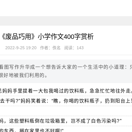
《废品巧用》小学作文400字赏析
2022-9-25 19:20
作者：佚名
阅读：143
看图写作升华成一个想告诉大家的一个生活中的小道理：
很好地被我们利用的。
见妈妈手里提着一大包我喝过的饮料瓶，急急忙忙地往外走
去干吗?”妈妈笑着说：“瞧，你喝的饮料瓶子，扔到阳台
妈，这些塑料瓶倒在垃圾箱里，岂不成了白色污染吗?”
的东西，搁在家里也不好啊!”