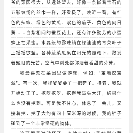
爷的菜园很大，从远处望去，好像一条嵌着宝石的
五彩缤纷的丝巾一样，好看极了。凑近一看，有红
色的辣椒、绿色的黄瓜、紫色的茄子、黄色的向日
葵……白紫相间的蚕豆花上，还有许多勤劳的小蜜
蜂正在采蜜。水晶般的露珠躺在绿油油的青菜叶子
上摇摇欲坠。各种蔬菜瓜果在阳光的照耀下，散发
着耀眼的光芒，空气中到处都弥漫着香甜的芬芳。
我最喜欢在菜园里做游戏，例如：“宝地挖宝
藏”。有一次，我找爷爷要了一把铲子。接着，我就
开始动工了。挖呀挖呀，挖得我满头大汗，结果什
么也没有挖到。可是我不甘心，休息了一会儿，又
接着挖，挖了大约有四十厘米深的时候，我的铲子
碰到了一个非常坚硬的物体。