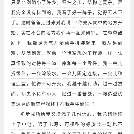
只是比例缩小了许多，零件之多，结构之复杂，是
我完全没有料到的。我看了好一阵子，觉得无从下
手。这时爸爸走过来对我说：“你先从简单的地方开
始，实在不会的地方我们再一起来研究。”在爸爸鼓
励下，我鼓足勇气开始动手拼装起来。我从易到
难，从简到繁，就像一个造军舰的工程师一样，认
真细致的对待每一道工序和每一个零件。我一会儿
拆零件，一会涂胶水，一会儿固定连接，一会儿整
理造型，忙得不可开交。我越干越有劲，越干越熟
练，功夫不负有心人，经过一番苦战，一艘造型优
美逼真的航空母舰终于在我手中诞生了。
初步成功给我又增添了几份信心，我急切地装
上了电池，通了电源，可模型的螺旋桨一动也不