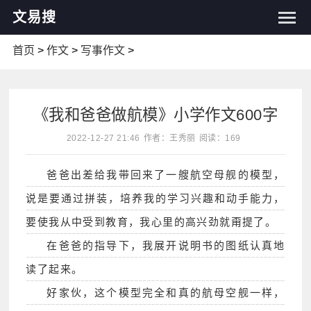
文易搜
首页
>
作文
>
写事作文
>
《我和爸爸做航模》小学作文600字
2022-12-27 21:46
作者：王秀丽
阅读：169
爸爸出差给我带回来了一艘航空母舰的模型，
说是要通过拼装，培养我的学习兴趣和动手能力，
要使我从中受到教育，我心里的高兴劲就甭提了。
在爸爸的指导下，我展开说明书的图纸认真地
读了起来。
好家伙，这个模型完全和真的航母空舰一样，