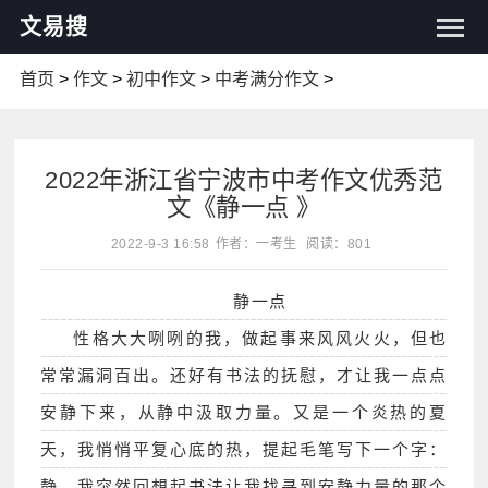
文易搜
首页
>
作文
>
初中作文
>
中考满分作文
>
2022年浙江省宁波市中考作文优秀范
文《静一点 》
2022-9-3 16:58
作者：一考生
阅读：801
静一点
性格大大咧咧的我，做起事来风风火火，但也
常常漏洞百出。还好有书法的抚慰，才让我一点点
安静下来，从静中汲取力量。又是一个炎热的夏
天，我悄悄平复心底的热，提起毛笔写下一个字：
静。我突然回想起书法让我找寻到安静力量的那个