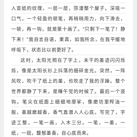
入宣纸的纹理，一层一层，弥漫整个屋子。深吸一
口气，一个轻盈的顿笔，再稍稍用力，向下滑去，
一顿，再一钩，就是第十画了。“只剩下一笔了！静
下来！”我自言自语，果真，如我所念，在我平缓地
呼吸下，状态比以前更好了。
这时，太阳光照在了字上，未干的墨迹闪闪烁
烁，像是太阳长衫上抖落的细碎金光。突然，一阵
风吹，吹干了纸上的墨，也吹走了我的浮躁。整个
世界都静了下来，是睡午觉的时候了。最后一个竖
钩。笔尖在纸面上细细地摩挲，像磨坊里榨油一
般，墨越磨越香，香气直潜入人心底。写完了，字
迹工整，一笔一画，入木三分。一笔，一墨，一
纸，一砚，馥郁墨香，自心底而来。