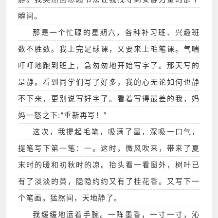
瞬间。
那是一个忙碌的星期六，各种补习班、兴趣班
数不胜数。我上完足球课，又要来上毛笔课。气喘
吁吁地跑到班上，急匆匆地开始写字了。那天写的
是静。看到同学们写了好多，我的心无论如何也静
不下来，更别说写好字了。看着写得最差的我，妈
妈一怒之下:“重新再写！”
这次，我提起毛笔，吸满了墨，深吸一口气，
提笔写下第一笔：一。这时，微风吹来，带来了夏
末时的暖和初秋时的凉。抬头看一看窗外，树叶已
有了淡淡的黄，隐隐约约又有了桂花香。又写下一
个笔画。猛然间，天地静了。
我缓缓地运着手腕。一阵墨香，一寸一寸，沁