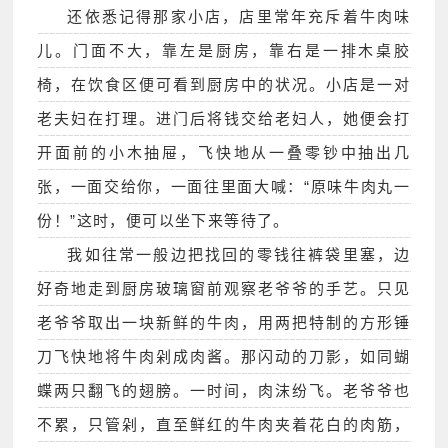
还依悉记得那家小店，店里常年充斥着牛肉味
儿。门面不大，靠左是厨房，靠右是一排木桌胶
椅，在饮食区便可看到厨房中的状况。小店是一对
老夫妇在打理。进门后将钱交给老妇人，她便会打
开面前的小木抽屉，飞快地从一叠零钞中抽出几
张，一面交给你，一面往里面大喊：“原味牛肉丸一
份！”这时，便可以坐下来等待了。
我如往常一般边把找回的零钱往裤袋里塞，边
好奇地走到厨房玻璃窗前观察老爷爷的手艺。只见
老爷爷取出一块新鲜的牛肉，用两把特制的方形锤
刀飞快地将牛肉剁成肉酱。那闪动的刀影，如同蝴
蝶两只翻飞的翅膀。一时间，肉沫纷飞。老爷爷也
不累，只管剁，直至鲜红的牛肉夹着花白的肉筋，