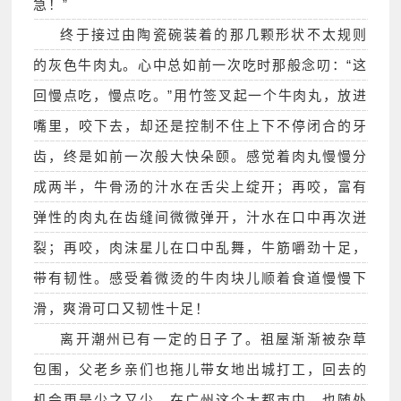
急！”
终于接过由陶瓷碗装着的那几颗形状不太规则
的灰色牛肉丸。心中总如前一次吃时那般念叨：“这
回慢点吃，慢点吃。”用竹签叉起一个牛肉丸，放进
嘴里，咬下去，却还是控制不住上下不停闭合的牙
齿，终是如前一次般大快朵颐。感觉着肉丸慢慢分
成两半，牛骨汤的汁水在舌尖上绽开；再咬，富有
弹性的肉丸在齿缝间微微弹开，汁水在口中再次迸
裂；再咬，肉沫星儿在口中乱舞，牛筋嚼劲十足，
带有韧性。感受着微烫的牛肉块儿顺着食道慢慢下
滑，爽滑可口又韧性十足！
离开潮州已有一定的日子了。祖屋渐渐被杂草
包围，父老乡亲们也拖儿带女地出城打工，回去的
机会更是少之又少。在广州这个大都市中，也随处