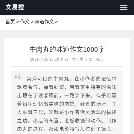
文易搜
首页
>
作文
>
味道作文
>
牛肉丸的味道作文1000字
2021-7-25 10:29
作者：章心悦
阅读：455
爽滑可口的牛肉丸，在小作者的记忆中
飘着香气，弹着劲道，带着家乡特有的滋味
出现在了读者眼前，一路读下来，似乎可隔
着铅字幻化出美味的肉馅、鲜香的汤汁，令
人垂涎三尺，这就是小作者活灵活现的描述
之功。小店的布置、老板收钱的动作、制作
肉丸的过程，都如电影特写般拉近了镜头，