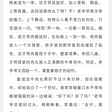
两者混为一体，这才将其拢好，加入雪粉、精盐、
上等鱼露。这回该搓肉丸了吧？不！老爷爷再次举
起锤刀，上下舞动，快得让人看不清刀在何处，只
觉银光一闪，“咣咣”声一响，一切都一晃而过。随
后，他又将肉酱拢好，在砧板上一刮一抬，将肉酱
放入一个大钵里，用手使劲搅拌直到肉酱有了粘
性，这才将肉酱捏于手中，握紧成拳。来回几遍，
才将捏紧的肉丸放入正沸腾的牛骨汤中。然后，老
爷爷又捏起一个，重复着刚才的动作。
虽说这牛肉丸煮好不过十来分钟，但在我眼
中，却宛如过了一个世纪。我常常咽着口水不停地
朝玻璃窗的另一边喊道：“好了吗？好了吗？”老爷
爷总是回过头，两眼眯着，笑着应：“女仔，莫