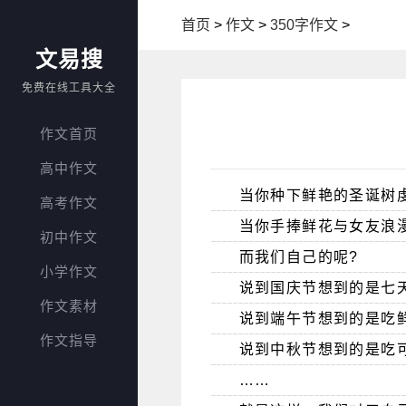
首页
>
作文
>
350字作文
>
文易搜
免费在线工具大全
作文首页
高中作文
当你种下鲜艳的圣诞树
高考作文
当你手捧鲜花与女友浪
初中作文
而我们自己的呢?
小学作文
说到国庆节想到的是七
作文素材
说到端午节想到的是吃
作文指导
说到中秋节想到的是吃
……