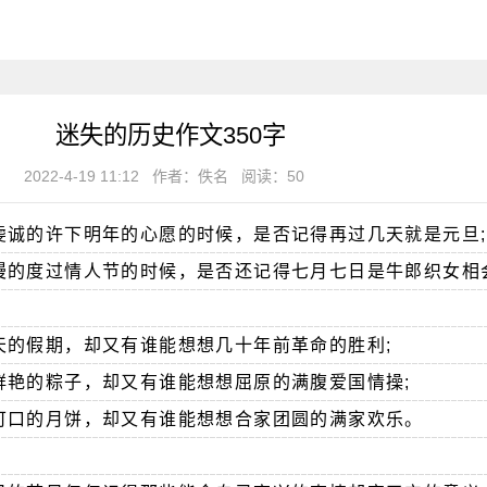
迷失的历史作文350字
2022-4-19 11:12
作者：佚名
阅读：50
虔诚的许下明年的心愿的时候，是否记得再过几天就是元旦;
漫的度过情人节的时候，是否还记得七月七日是牛郎织女相
天的假期，却又有谁能想想几十年前革命的胜利;
鲜艳的粽子，却又有谁能想想屈原的满腹爱国情操;
可口的月饼，却又有谁能想想合家团圆的满家欢乐。