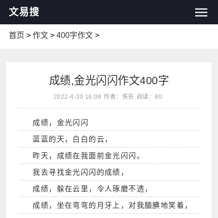
文易搜
首页
>
作文
>
400字作文
>
成绩,金光闪闪作文400字
2022-4-30 16:08
作者：佚名
阅读：80
成绩，金光闪闪
蓝蓝的天，白白的云，
昨天，成绩在我面前金光闪闪。
我去寻找金光闪闪的成绩，
成绩，躲在云里，令人琢磨不透，
成绩，坐在弯弯的月牙上，对我腼腆地笑着，