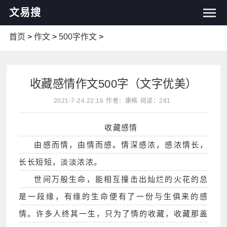
文易搜
首页
>
作文
>
500字作文
>
收藏感情作文500字（文字优美）
2021-7-24 22:16
作者：康格
阅读：281
收藏感情
由感而情，由情而感。情深感浓，感浓情长，
长长短短，淡淡浓浓。
世间万般生命，能相互撞击出灿烂的火花的总
是一段缘，有缘的生命便有了一份与生俱来的感
情。许多人终其一生，只为了情的收藏，收藏那盖