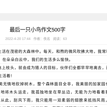
最后一只小鸟作文500字
2022-4-20 17:44
作者：佚名
阅读：63
生活在茂密的大森林中。每天，和煦的微风吹拂大地，我常
，在朵朵白云中，我们的生活多么愉快。
飞上枝头，就会成为猎人的目标，伙伴们全都早早地离去，
生活着!
类无情地砍掉树木，整个森林面目全非，我美丽的加家园
车地将木头运走，我孤独地坐在草丛边，无能为力地看着
。从此，刮风下雨，我只能用一双柔弱的翅膀来抵挡风雨