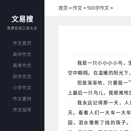
首页
>
作文
>
500字作文
>
文易搜
免费在线工具大全
作文首页
高中作文
我是一只小小小小鸟，
高考作文
空中翱翔。在温暖的阳光下
初中作文
但是渐渐地，只要我一
小学作文
上最后一只鸟儿，我艰难地
作文素材
我永远记得那一天，人
作文指导
灭。看着人们一大车一大
园，泪水像断了线的珠子