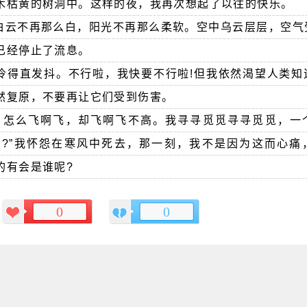
木枯黄的树洞中。这样的夜，我再次想起了以往的快乐。
白云不再那么白，阳光不再那么柔软。空中乌云层层，空气
已经停止了流息。
冷得直发抖。不行啦，我快要不行啦!但我依然渴望人类知
然复原，不要再让它们受到伤害。
，怎么飞啊飞，却飞啊飞不高。我寻寻觅觅寻寻觅觅，一
?”我怀怨在寒风中死去，那一刻，我不是因为这而心痛
的有会是谁呢?
0
0