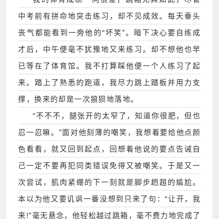
中考前有拼命地突击练习，却不见成效。每天垂头
丧气都能看到一旁他的“坏笑”。暗下决心要自练成
才后，中午便毫不犹豫地又来练习。却不想他也早
已等在了体育馆。我不打算睬他便一个人练习了起
来。踏上了熟悉的跑道，我尽力跳上踏板并用力支
撑，换来的却是一次狼狈地落地。
“不不不，腿张开的太窄了，知道你很肥，但也
忍一忍嘛。”面对他刻薄的嘲笑，我想着要给他点颜
色看看，就又回到起点，回想着他说的要点告诫自
己一定不要再犯同类错误免得又被嘲笑。于是又一
次尝试，肌肉紧绷的下一刻就是脚步趔趄的尴尬。
本以为他又要讥讽一番没想到只来了句：“让开，我
来!”毫无悬念，他轻松越过跳箱，毫不费力地完成了