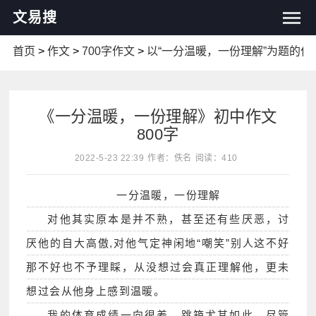
文易搜
首页
>
作文
>
700字作文
>
以“一分温暖，一份理解”为题的作
《一分温暖，一份理解》初中作文
800字
2022-5-23 22:39
作者：佚名
阅读：410
一分温暖，一份理解
对他其实原本是并不熟，甚至还有些厌恶，讨
厌他的自大高傲,对他气定神闲地“嘲笑”别人这不好
那不好也不予理睬，从没想过会真正理解他，更未
想过会从他身上感到温暖。
我的体育成绩一向很差，跳箱尤其如此，尽管