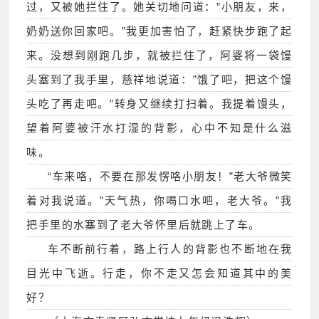
过，又被她拦住了。她关切地问道：”小朋友，来，
奶奶送你回家吧。”我更加害怕了，赶紧快步跑了起
来。没想到刚跑几步，就被拦住了，阿婆将一袋馒
头塞到了我手里，慈祥地说道：”饿了吧，把这个馒
头吃了再走吧。”转身又继续打扫着。我提着馒头，
望着阿婆被汗水打湿的背影，心中不知是什么滋
味。
“车来咯，不要在那发愣咯小朋友！”老大爷微笑
着对我说道。”天气热，你喝口水吧，老大爷。”我
把手里的水塞到了老大爷怀里后就跳上了车。
车不断前行着，路上行人的背影也不断地在我
目光中飞逝。行走，你不走又怎会知道其中的美
好？