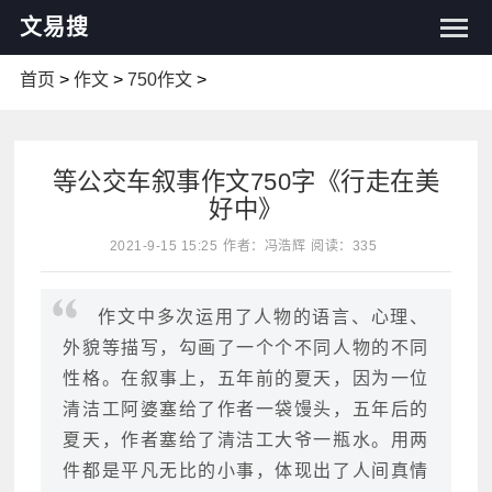
文易搜
首页
>
作文
>
750作文
>
等公交车叙事作文750字《行走在美
好中》
2021-9-15 15:25
作者：冯浩辉
阅读：335
作文中多次运用了人物的语言、心理、
外貌等描写，勾画了一个个不同人物的不同
性格。在叙事上，五年前的夏天，因为一位
清洁工阿婆塞给了作者一袋馒头，五年后的
夏天，作者塞给了清洁工大爷一瓶水。用两
件都是平凡无比的小事，体现出了人间真情