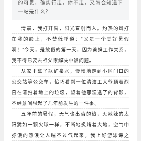
的可贵，确实行走，你不走，又怎会知道下
一站是什么？
清晨，我打开窗，阳光直射而入。灼热的风打
在我的脸上，不禁低呼道：”又是一个美好暑假
啊！”今天，是放假的第一天，因为爸妈工作关系，
我不得已要去祖父家解决中饭问题。
从家里拿了瓶矿泉水，慢慢地走到小区门口的
公交站等公交车，恰巧看到一位清洁工大爷顶着烈
日在清扫着地上的垃圾，望着他那湿透了的背影，
不经意间想起了几年前发生的一件事。
五年前的暑假，天气也出奇的热，火辣辣的太
阳犹如一颗火球一样，不断地炙烤着大地，空气中
弥漫的热浪让人喘不过气起来。我上好游泳课之