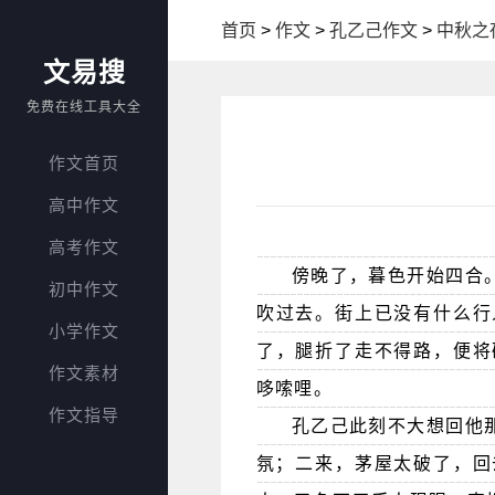
首页
>
作文
>
孔乙己作文
>
中秋之
文易搜
免费在线工具大全
作文首页
高中作文
高考作文
傍晚了，暮色开始四合
初中作文
吹过去。街上已没有什么行
小学作文
了，腿折了走不得路，便将
作文素材
哆嗦哩。
作文指导
孔乙己此刻不大想回他
氛；二来，茅屋太破了，回