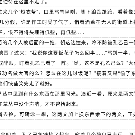
性便待在这里不走了。
过来几个“短衣帮”，口里骂骂咧咧，脚下踉踉跄跄，看着像
几分假，许是作工时受了气了，借着酒劲在无人的街道上
恨不得将头埋得低些，再低些......
面的几个人被后面的一推，朝这边撞来，冷不防被孔乙己一
围了过来：“我说你这要饭花子怎么回事......”骂到一半
双醉眼，盯着孔乙己看了一阵。“呦，这不是孔乙己么？”大
取功名做大官的么？怎么在这儿讨饭呢？”接着又是“偷了东
他们快些笑完走了就好。
草丛中见到有什么东西在那里闪光。凑近一看，原来是两文
在草丛中没个声响，才不曾拾起来。
不屑去捡。可转念一想，这两文加上换东西余下的两文，正
..”小声念叨着，孔乙己将钱拾了起来，窥着几个醉鬼已走远，