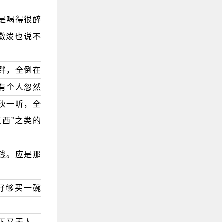
是喝得很醉
撒泼也说不
跘，全倒在
，有个人忽然
伙一听，全
西”之类的
钱。应是那
好够买一碗
四下又无人，