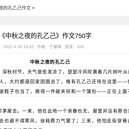
夜的孔乙己作文
>
《中秋之夜的孔乙己》作文750字
2022-4-28 18:03
作者：于睿琳
阅读：426
中秋之夜的孔乙己
。深秋时节，天气是愈发凉了，瑟瑟冷风吹裹着几片树叶从
人，大约都是回家团圆去了，唯有孔乙己还待在这里——
破鞋子也当了，换得一件破夹袄和一个蒲包——正在上面
那茅屋去。一来，他在此地一个亲眷也无，屋里并没有那合
去也避不得寒风，徙耗费力气罢了；三来，他怕走街穿巷