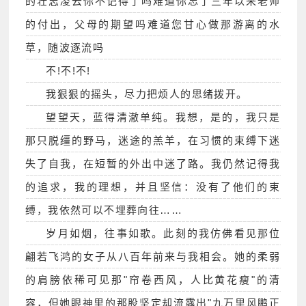
的壮志凌云你不记得了吗难道你忘了三年以来老师
的付出，父母的期望吗难道您甘心做那游离的水
草，随波逐流吗
不!不!不!
我狠狠的摇头，尽力把烦人的思绪拨开。
望望天，蓝得清澈单纯。我想，是的，我只是
那只脱缰的野马，迷途的羔羊，在习惯的束缚下迷
失了自我，在短暂的外出中迷了路。我仍然记得我
的追求，我的理想，并且坚信：没有了他们的束
缚，我依然可以不埋葬向往……
岁月如烟，往事如歌。此刻的我仿佛看见那位
翩若飞鸿的女子从八百年前来与我相会。她的柔弱
的肩膀依稀可见那"帘卷西风，人比黄花瘦"的清
容，但她眼神里的那股坚定却流露出"九万里风鹏正