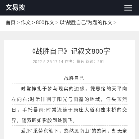
文易搜
首页
>
作文
>
800作文
>
以“战胜自己”为题的作文
>
《战胜自己》记叙文800字
2022-5-25 17:14
作者：佚名
阅读：291
战胜自己
时常挣扎于梦与现实的边缘，凭思绪的天平向
左向右;时常徘徊于阳光与雨露的地域，任头顶烈
日，手托暴雨;时常流连于康庄大道和独木桥的交
界，随双眸如影般到处飘飞。
爱那“采菊东篱下，悠然见南山”的悠闲，却无奈