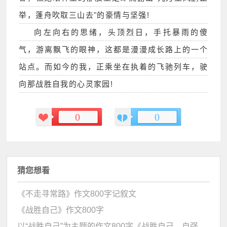
举，蓬舟吹取三山去"的豪情与坚强!
向左向右的思绪，头顶烈日，手托暴雨的傻
气，游离飘飞的眼神，这都是漫漫成长路上的一个
站点。而如今的我，正乘坐在执着的飞驰列车，驶
向那战胜自我的心灵家园!
0
0
猜您想看
《不走寻常路》作文800字记叙文
《战胜自己》作文800字
以“战胜自己”为主题的作文800字《战胜自己，自强不息》