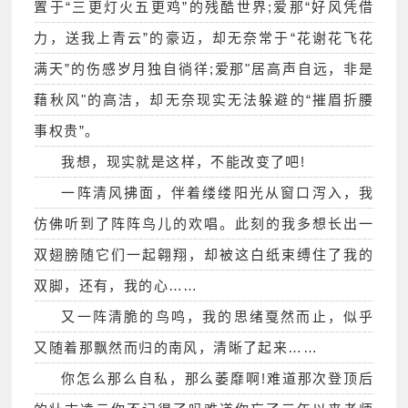
置于“三更灯火五更鸡”的残酷世界;爱那“好风凭借
力，送我上青云”的豪迈，却无奈常于“花谢花飞花
满天”的伤感岁月独自徜徉;爱那"居高声自远，非是
藉秋风"的高洁，却无奈现实无法躲避的“摧眉折腰
事权贵”。
我想，现实就是这样，不能改变了吧!
一阵清风拂面，伴着缕缕阳光从窗口泻入，我
仿佛听到了阵阵鸟儿的欢唱。此刻的我多想长出一
双翅膀随它们一起翱翔，却被这白纸束缚住了我的
双脚，还有，我的心……
又一阵清脆的鸟鸣，我的思绪戛然而止，似乎
又随着那飘然而归的南风，清晰了起来……
你怎么那么自私，那么萎靡啊!难道那次登顶后