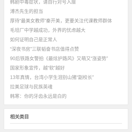
韩剧中毒症状，请自行对号入座
溥杰先生的担当
厚待“最美女教师”秦开美，更要关注代课教师群体
毛坦厂中学越成功，外界的忧虑越大
如何证明自己是正常人
“深夜书房”三联韬奋书店值得点赞
90后铁路女警拍《最炫护路风》又萌又“涨姿势”
国家形象宣传，越“软”越好
13年真情，台湾小学生泪别山猪“副校长”
拉美足球与民族英魂
韩寒：你的牙齿永远是白的
相关类目