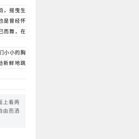
韵，摇曳生
也是曾经怀
己而舞，在
们小小的胸
勃新鲜地跳
面上看两
自由而洒