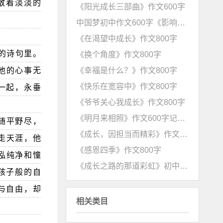
散着淡淡的
《阳光成长三部曲》作文600字
中国梦初中作文600字《影响世界的中国梦》
《在渴望中成长》作文800字
的诗句里。
《换个角度》作文800字
《幸福是什么？》作文800字
…他的心事无
《快乐在宽容中》作文800字
一起，永垂
《爷爷关心我成长》作文800字
《明月来相照》作文600字记叙文
随平野尽，
《成长，因担当而精彩》作文600字
走天涯，他
《感恩四季》作文800字
泓纯净和憧
《成长之路的那道彩虹》初中作文600字(含点评)
孩子般的自
与自由，却
相关类目