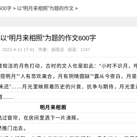
00字
>
以“明月来相照”为题的作文
>
以“明月来相照”为题的作文600字
2022-4-11 17:41
作者：胡雨洁
阅读：1247
被皎洁的月色打动，古时的文人也是如此：“小时不识月，呼
揽明月”“人有悲欢离合，月有阴晴圆缺”“露从今夜白，月是
未还”……月光里映照着历史的兴衰、抗争与期待，月光里
感……
明月来相照
钻过窗帘，在房间里洒下一片清辉。
然推门出去。