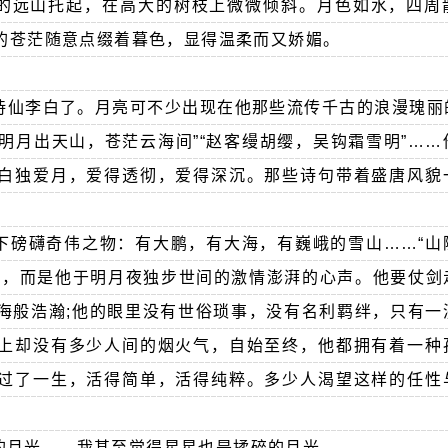
的远山托起，在高大的树枝上微微倾斜。月色如水，四周
的苍茫随意点缀着暮色，显得温柔而又娇媚。
诗仙李白了。月亮可不少出现在他那些流传千古的浪漫瑰丽
“明月出天山，苍茫云海间”“赵客缦胡缨，吴钩霜雪明”…
白独爱月，爱得透彻，爱得深沉。那些诗句带着盛唐风貌
下磅礴奇伟之物：有大鹏，有大海，有巍峨的雪山……“山
诗，而是他于明月夜独步世间的激情澎湃的心声。他要仗剑
海般浩瀚;他的眼里没有世俗琐事，没有名利羁绊，只有一
上却没有多少人间的烟火气，自始至终，他都拥有着一种
过了一生，活得简单，活得纯粹。多少人渴望这样的任性
的月光——我甚至觉得星星也是揉碎的月光。