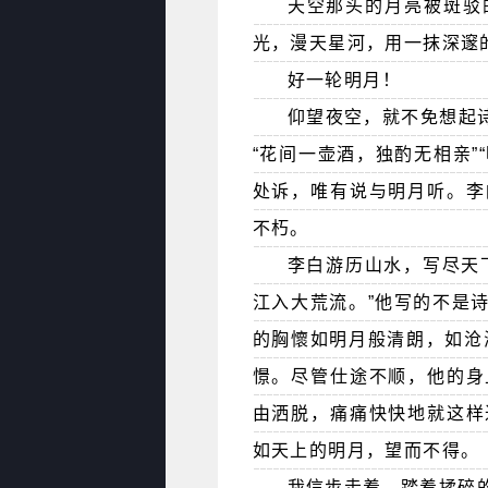
天空那头的月亮被斑驳
光，漫天星河，用一抹深邃
好一轮明月！
仰望夜空，就不免想起
“花间一壶酒，独酌无相亲”
处诉，唯有说与明月听。李
不朽。
李白游历山水，写尽天
江入大荒流。”他写的不是
的胸懷如明月般清朗，如沧
憬。尽管仕途不顺，他的身
由洒脱，痛痛快快地就这样
如天上的明月，望而不得。
我信步走着，踏着揉碎