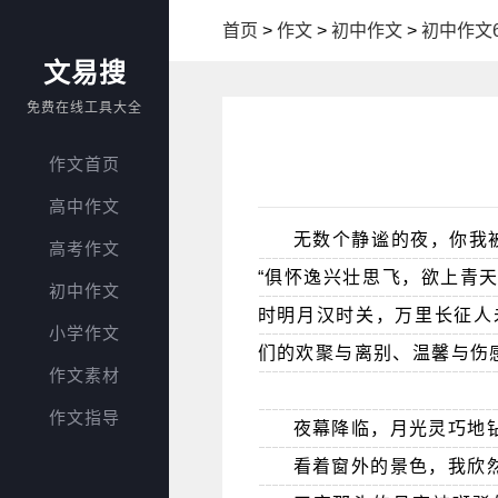
首页
>
作文
>
初中作文
>
初中作文6
文易搜
免费在线工具大全
作文首页
高中作文
无数个静谧的夜，你我
高考作文
“俱怀逸兴壮思飞，欲上青天
初中作文
时明月汉时关，万里长征人
小学作文
们的欢聚与离别、温馨与伤
作文素材
作文指导
夜幕降临，月光灵巧地
看着窗外的景色，我欣