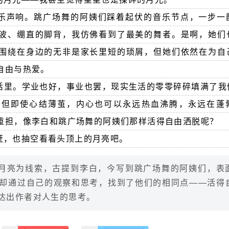
乐声响。跳广场舞的阿姨们踩着起伏的音乐节点，一步一
波、绷直的脚背，我仿佛看到了最美的舞者。是啊，她们
围绕在身边的无非是家长里短的琐屑，但她们依然在为自
自由与热爱。
活里。学业也好，事业也罢，现实生活的零零碎碎填满了我
。但即使心结薄茧，内心也可以永远热血沸腾，永远在蓬
重担，像李白和跳广场舞的阿姨们那样活得自由洒脱呢？
赶，也抽空看看头顶上的月亮吧。
月亮为线索，古提到李白，今写到跳广场舞的阿姨们，表
却通过自己的观察和思考，找到了他们的相同点——活得
达出作者对人生的思考。