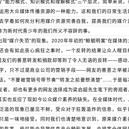
了“能力模式、知识模式和理解模式”三个层次，简单来说，
运用大众媒体传播资源的一种能力，这和我们的日常生活
去学着如何充分利用媒介资源完善自我，提高我们的媒介
作为新时代青少年的我们所义不容辞的事。
现“媒介失范”的现象。2020年年初的“鲍毓明案”在媒体
还会有如此丧心病狂之事时，一个反转的结果让众人瞠目
，网友们的善意转发和捐款却等到了令人无语的反转——感动
字，只不过是商业公司的营销手段——网友的善意之举被
。“不要被营销号带节奏”“转发之前要想清楚”……于是
发者，却也有更多的网友选择成为梁启超先生笔下的旁观者
其实也反应了现如今公众媒介素养的缺失。在全媒体时代，
泛滥的现象已屡见不鲜，受众对于狂轰滥炸的信息，似乎
只是一味地接受。同时我们也清楚地意识到，原来媒介素
的危害，极可能会导致信息产业畸形发展。会损害全体网