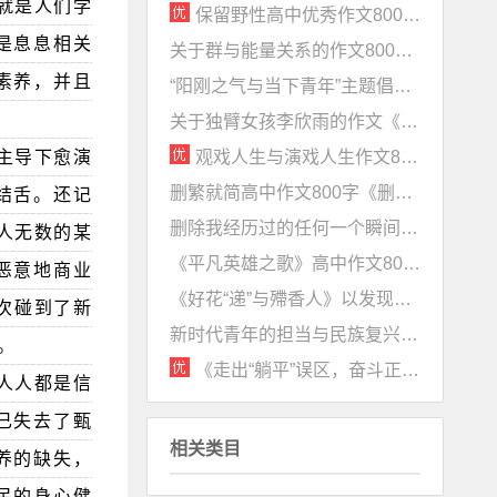
就是人们学
保留野性高中优秀作文800字《且留一分野性》
是息息相关
关于群与能量关系的作文800字《立旗帜，扬正气》
素养，并且
“阳刚之气与当下青年”主题倡议书800字作文《以阳刚之气为斧钺，斩时代荆棘》
关于独臂女孩李欣雨的作文《重生》
观戏人生与演戏人生作文800字赏析《以观戏之心，做演戏之事》
的主导下愈演
删繁就简高中作文800字《删繁就简，过平淡人生》
结舌。还记
删除我经历过的任何一个瞬间议论文作文范文
人无数的某
《平凡英雄之歌》高中作文800字
恶意地商业
《好花“递”与殢香人》以发现美为主题的作文
每次碰到了新
新时代青年的担当与民族复兴作文《做时代青年，助伟大复兴》
。
《走出“躺平”误区，奋斗正当其时》高中作文800字
人人都是信
已失去了甄
相关类目
养的缺失，
民的身心健