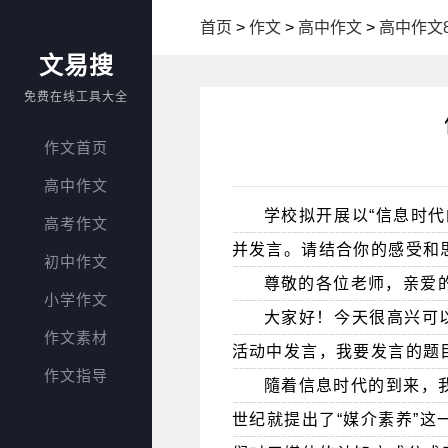
首页
>
作文
>
高中作文
>
高中作文8
文易搜
免费在线工具大全
作文首页
高中作文
学校拟开展以“信息时
高考作文
并发言。请结合你的感受和
初中作文
尊敬的各位老师，亲爱
小学作文
大家好！今天很高兴可
作文素材
活动中发言，我要发言的题
作文指导
隨着信息时代的到来，
世纪就提出了“媒介素养”