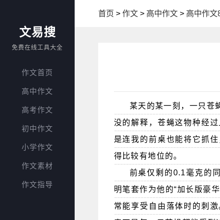
首页
>
作文
>
高中作文
>
高中作文8
文易搜
免费在线工具大全
作文首页
高中作文
某天的某一刻，一只苍
高考作文
没的解释，苍蝇这物种经过
初中作文
是连我的前桌也能将它抓住
小学作文
得比较有地位的。
作文素材
前桌仅剩的0.1毫克的
作文指导
明笔套作为他的“加长版豪
常能享受自由落体时的刺激