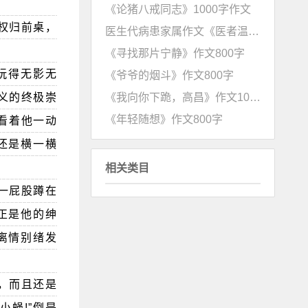
《论猪八戒同志》1000字作文
权归前桌，
医生代病患家属作文《医者温情，温暖人心》
《寻找那片宁静》作文800字
玩得无影无
《爷爷的烟斗》作文800字
《我向你下跪，高昌》作文1000字
义的终极崇
《年轻随想》作文800字
。看着他一动
还是横一横
相关类目
一屁股蹲在
正是他的绅
离情别绪发
，而且还是
蝇!”倒是