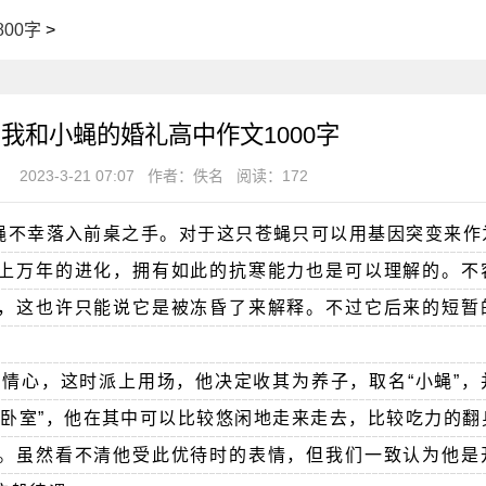
00字
>
我和小蝇的婚礼高中作文1000字
2023-3-21 07:07
作者：佚名
阅读：172
蝇不幸落入前桌之手。对于这只苍蝇只可以用基因突变来作
上万年的进化，拥有如此的抗寒能力也是可以理解的。不
，这也许只能说它是被冻昏了来解释。不过它后来的短暂
同情心，这时派上用场，他决定收其为养子，取名“小蝇”，
华卧室”，他在其中可以比较悠闲地走来走去，比较吃力的翻
。虽然看不清他受此优待时的表情，但我们一致认为他是