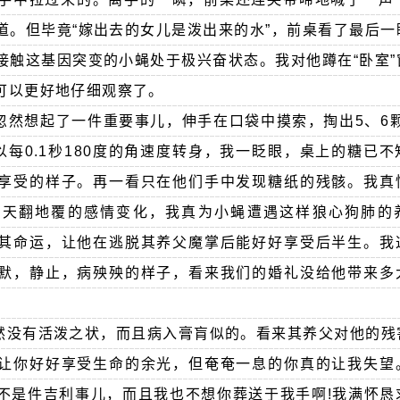
道。但毕竟“嫁出去的女儿是泼出来的水”，前桌看了最后一
接触这基因突变的小蝇处于极兴奋状态。我对他蹲在“卧室”
可以更好地仔细观察了。
忽然想起了一件重要事儿，伸手在口袋中摸索，掏出5、6颗
以每0.1秒180度的角速度转身，我一眨眼，桌上的糖已
享受的样子。再一看只在他们手中发现糖纸的残骸。我真
此天翻地覆的感情变化，我真为小蝇遭遇这样狼心狗肺的
其命运，让他在逃脱其养父魔掌后能好好享受后半生。我
默，静止，病殃殃的样子，看来我们的婚礼没给他带来多
然没有活泼之状，而且病入膏肓似的。看来其养父对他的残
让你好好享受生命的余光，但奄奄一息的你真的让我失望
不是件吉利事儿，而且我也不想你葬送于我手啊!我满怀恳