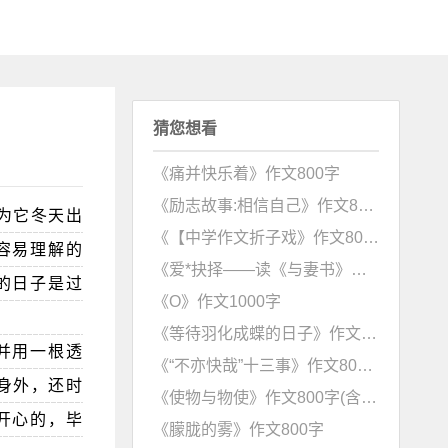
猜您想看
《痛并快乐着》作文800字
《励志故事:相信自己》作文800字
为它冬天出
《【中学作文折子戏》作文800字
容易理解的
《爱*抉择――读《与妻书》感》作文1000字
的日子是过
《O》作文1000字
《等待羽化成蝶的日子》作文800字
并用一根透
《“不亦快哉”十三事》作文800字
身外，还时
《使物与物使》作文800字(含点评)
开心的，毕
《朦胧的雾》作文800字