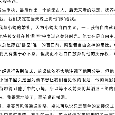
这般待遇。
发生争执，最后作出一个前无古人、后无来者的决定，抚养
我，我们决定在当天晚上将他“嫁”给我。
我与小蝇的婚礼，因为小蝇太自由主义，一旦获得自由就
他将被安排在其“卧室”中度过这美好时光。他实在是自由主
他总是蹲在“卧室”唯一的窗口前，盼望着自由女神的亲抚
我真有些于心不忍，但我更不忍白白放弃对他的抚养权，
。
小蝇进行告别仪式，前桌依依不舍地注视了他两分钟，但他
小蝇不回头是因为他不想让我们看见他的眼泪，他的沉默
待想得到他手中的小蝇，所以等不及前桌将其滔滔不绝的
来。我得意地笑了，而前桌正拭泪。
亲、婚宴等风俗通通省略，婚礼可以说只是简单的交接仪式
手中拉过来的。离手的一瞬，前桌还连哭带啼地喊了一声“小