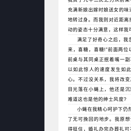
充满新娘出嫁时娘送女的味
地转过身。而我则对近距离
动的姿态十分满意，这样我
满足了好奇心之后，我
来，喜糖，喜糖!”前面两位
前桌与其同桌正抿着嘴一副
以如此惊人的速度发生如
心。不过没关系，我将改变
目光落在小蝇上，他还是沉
难道这也是他的绅士风度?
小蝇在我精心呵护下仍
了无可挽回的地步。我原想
得挺住，婚礼办完办葬礼可