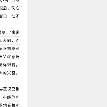
眼后，伤心
窗口一动不
糖，“来来
不知去向，而
惊讶前桌竟
养父深感痛
这样想着，
大的兴奋，
害至深已到
。小蝇你可
求地看着小