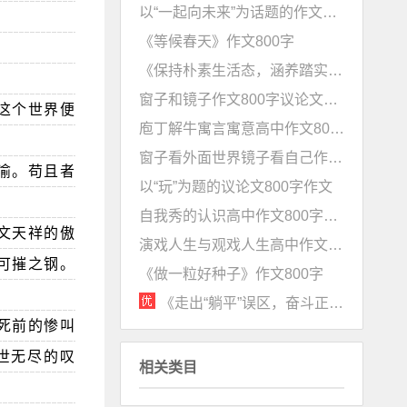
以“一起向未来”为话题的作文800字范文
《等候春天》作文800字
《保持朴素生活态，涵养踏实奋斗观》高中作文800字
窗子和镜子作文800字议论文《透窗看世界，借镜明己身》
这个世界便
庖丁解牛寓言寓意高中作文800字《要有“外圆内方”的智慧》
窗子看外面世界镜子看自己作文800字《以世界为窗，成自知之明》
渝。苟且者
以“玩”为题的议论文800字作文
自我秀的认识高中作文800字议论文
文天祥的傲
演戏人生与观戏人生高中作文800字《以超世之智，担入世之责》
可摧之钢。
《做一粒好种子》作文800字
《走出“躺平”误区，奋斗正当其时》高中作文800字
死前的惨叫
世无尽的叹
相关类目