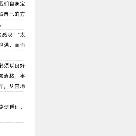
我们自身定
照自己的方
。
感叹：“太
饱满，而消
必须以良好
露清愁，事
弄，从容地
路途遥远，