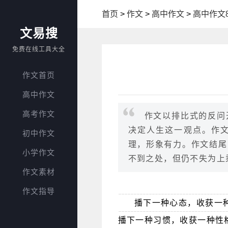
首页
>
作文
>
高中作文
>
高中作文8
文易搜
免费在线工具大全
作文首页
高中作文
高考作文
作文以排比式的反问
决定人生这一观点。作
初中作文
理，形象有力。作文结尾
小学作文
不到之处，但仍不失为上
作文素材
作文指导
播下一种心态，收获一
播下一种习惯，收获一种性