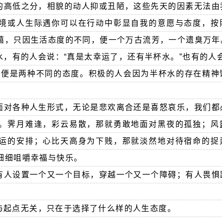
的高低之分，相貌的动人抑或丑陋，这些先天的因素无法由
境或人生际遇你可以在行动中彰显自我的意愿与态度，按
禧，只因生活态度的不同，便一个万古流芳，一个遗臭万年
，有的人会说：“真是太幸运了，还有半杯水。”也有的人会
这便是两种不同的态度。积极的人会因为半杯水的存在精神
。
面对各种人生形式，无论是悲欢离合还是喜怒哀乐，我们都
。霁月难逢，彩云易散，那就勇敢地面对黑夜的孤独；风
运的安排；心比天高身为下贱，那就淡然地对待宿命的捉
细细咀嚼幸福与快乐。
有人设置一个又一个目标，穿越一个又一个障碍；有人畏惧
与起点无关，只在于选择了什么样的人生态度。