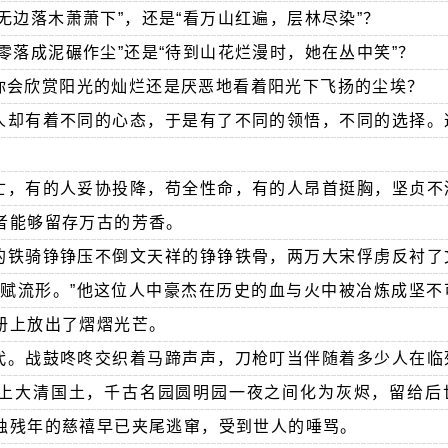
无边落木萧萧下”，还是“看万山红遍，层林尽染”？
零落成泥碾作尘”还是“待到山花烂漫时，她在丛中笑”？
你会欣赏阳光的灿烂还是厌恶地看着阳光下飞扬的尘埃？
人却有着不同的心态，于是有了不同的领悟，不同的选择。
。
亡，有的人妥协投降，苟全性命，有的人昂首挺胸，坚贞不
者能够留存万古的芳香。
的铁骑铮铮压不倒文天祥的铮铮铁骨，两万大宋俘虏反衬了
然赋流形。”他这位人中豪杰在历史的血与火中被冶炼成坚不
册上放出了熠熠光芒。
代。战鼓咚咚交织着马蹄声声，刀枪叮当伴随着多少人在临
上大清国土，千古名园圆明园一夜之间化为灰烬，留给后
烛残年的慈禧早已夹尾逃窜，受到世人的唾骂。