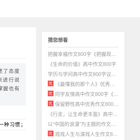
猜您想看
把握幸福作文800字《把握现实的幸福》
《生命的价值》高中作文800字
述了态度
学历与学问高中作文800字议论文
来进行说
《最懂我的那个人》优秀作文800字（情感真挚）
掌握也有
同学友情高中作文800字《醴酒沉香》
保留野性高中优秀作文800字《且留一分野性》
《行走，让生命更丰盈》高中作文800字
以“中国的浪漫”为主题的作文800字《有一种浪漫叫中国》
一种习惯；
观戏人生与演戏人生作文800字赏析《以观戏之心，做演戏之事》