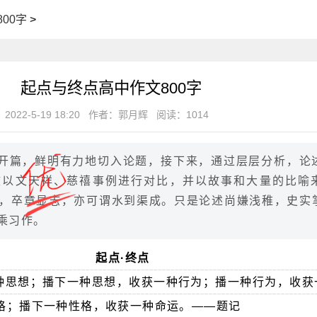
00字
>
起点与终点高中作文800字
2022-5-19 18:20
作者：郭月辉
阅读：1014
开篇，鲜明有力地切入论题，接下来，通过层层分析，论
文以文天祥、慈禧事例进行对比，并以故事和大量的比喻
，卒章显志，亦可谓水到渠成。只是论述尚嫌浅稚，史实
乘习作。
起点·终点
种思想；播下一种思想，收获一种行为；播一种行为，收获
格；播下一种性格，收获一种命运。——题记