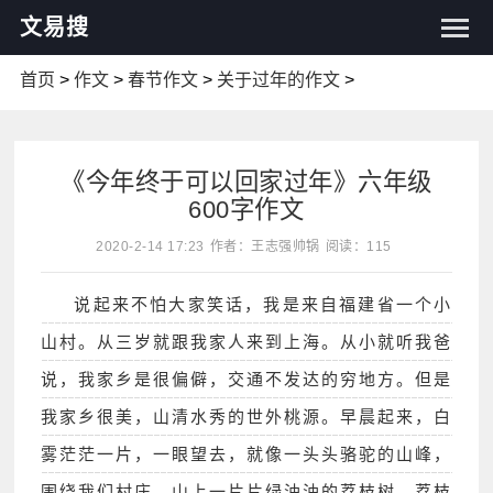
文易搜
首页
>
作文
>
春节作文
>
关于过年的作文
>
《今年终于可以回家过年》六年级
600字作文
2020-2-14 17:23
作者：王志强帅锅
阅读：115
说起来不怕大家笑话，我是来自福建省一个小
山村。从三岁就跟我家人来到上海。从小就听我爸
说，我家乡是很偏僻，交通不发达的穷地方。但是
我家乡很美，山清水秀的世外桃源。早晨起来，白
雾茫茫一片，一眼望去，就像一头头骆驼的山峰，
围绕我们村庄。山上一片片绿油油的荔枝树。荔枝