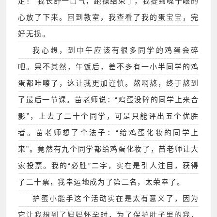
走！”我长舒一口气，跑操结束了，我提到嗓子眼的
心放了下来。回到教室，我查看了我的蛋宝宝，完
好无损。
我心想，到中午应该有很多同学的鸡蛋会碎
吧。果不其然，午饭后，差不多有一小半同学的鸡
蛋都咔嚓了，这让我更加谨慎。熬啊熬，终于熬到
了最后一节课。苗老师说：“鸡蛋没碎的同学上来合
影”，上去了二十个同学，可是只能评出五个优胜
者。苗老师想了个法子：“给鸡蛋化妆的同学上
来”。竟然有九个同学都给鸡蛋化妆了，苗老师让大
家投票。我的“必胜”二字，实在是引人注目，获得
了二十票，我幸运地成为了第二名，太荣幸了。
护蛋小能手这个活动实在是太有意义了，因为
它让我想到了妈妈怀孕时，为了保护肚子里的我，