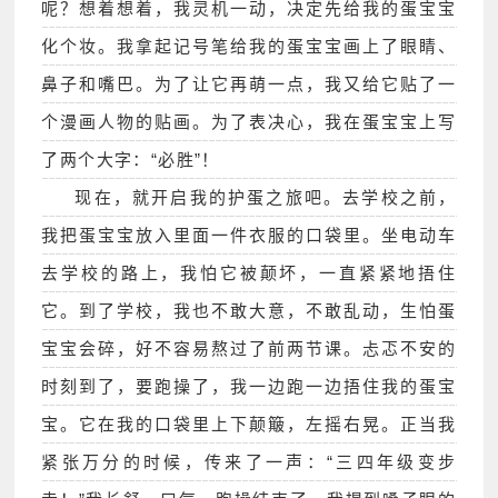
呢？想着想着，我灵机一动，决定先给我的蛋宝宝
化个妆。我拿起记号笔给我的蛋宝宝画上了眼睛、
鼻子和嘴巴。为了让它再萌一点，我又给它贴了一
个漫画人物的贴画。为了表决心，我在蛋宝宝上写
了两个大字：“必胜”！
现在，就开启我的护蛋之旅吧。去学校之前，
我把蛋宝宝放入里面一件衣服的口袋里。坐电动车
去学校的路上，我怕它被颠坏，一直紧紧地捂住
它。到了学校，我也不敢大意，不敢乱动，生怕蛋
宝宝会碎，好不容易熬过了前两节课。忐忑不安的
时刻到了，要跑操了，我一边跑一边捂住我的蛋宝
宝。它在我的口袋里上下颠簸，左摇右晃。正当我
紧张万分的时候，传来了一声：“三四年级变步