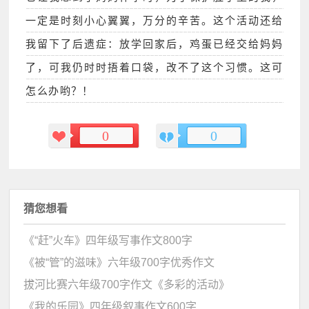
一定是时刻小心翼翼，万分的辛苦。这个活动还给
我留下了后遗症：放学回家后，鸡蛋已经交给妈妈
了，可我仍时时捂着口袋，改不了这个习惯。这可
怎么办哟？！
0
0
猜您想看
《“赶”火车》四年级写事作文800字
《被“管”的滋味》六年级700字优秀作文
拔河比赛六年级700字作文《多彩的活动》
《我的乐园》四年级叙事作文600字