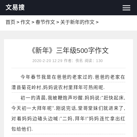
文易搜
首页
>
作文
>
春节作文
>
关于新年的作文
>
《新年》三年级500字作文
2020-2-20 12:29
作者：佚名
阅读：130
今年春节我是在爸爸的老家过的.爸爸的老家在
澧县菊花岭村,妈妈说农村里拜年可热闹呢.
初一的清晨,我被鞭炮声吵醒.妈妈说:"赶快起床,
今天初一大拜年呢".刚说完话,堂哥堂妹们就进来了,
对着妈妈边磕头边喊:"二妈,拜年!"妈妈连忙拿出红
包给他们.