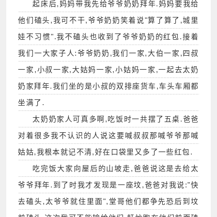
起床后,妈妈带我先给爷爷奶奶拜年.妈妈要我给
他们磕头,我可不干,爷爷奶奶笑着说"算了算了,城里
娃不习惯".我不磕头也收到了爷爷奶奶的红包.接着
我们一大家子人:爷爷奶奶,我们一家,大伯一家,四叔
一家,小叔一家,大姑妈一家,小姑妈一家,一起去太奶
奶家拜年.我们坐的是小叔的双排座货车,车头车厢都
坐满了.
太奶奶家人可真多啊,吃饭时一共摆了五桌.爸爸
对着很多我不认识的人说这要喊叔叔那喊爷爷那喊
姑姑,我根本就记不清,好在口袋里又多了一些红包.
吃完饭大家向屋后的山坡走,爸爸说这是去给太
爷爷拜年.到了时我才发现是一座坟,爸爸对我说:"快
去磕头,太爷爷就住里面",堂哥他们都争先恐后到坟