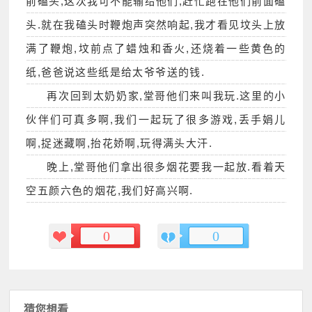
前磕头,这次我可不能输给他们,赶忙跑在他们前面磕
头.就在我磕头时鞭炮声突然响起,我才看见坟头上放
满了鞭炮,坟前点了蜡烛和香火,还烧着一些黄色的
纸,爸爸说这些纸是给太爷爷送的钱.
再次回到太奶奶家,堂哥他们来叫我玩.这里的小
伙伴们可真多啊,我们一起玩了很多游戏,丢手娟儿
啊,捉迷藏啊,抬花娇啊,玩得满头大汗.
晚上,堂哥他们拿出很多烟花要我一起放.看着天
空五颜六色的烟花,我们好高兴啊.
0
0
猜您想看