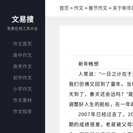
首页
>
作文
>
春节作文
>
关于新年
文易搜
免费在线工具大全
作文首页
高中作文
新年畅想
高考作文
人常说：“一日之计在
初中作文
我们仿佛又回到了童年。当
小学作文
天到了，春天还会远吗？”
作文素材
调整好人生的航标，在一年
作文指导
2007年已经过去了，
期的成绩很差，老是被父母