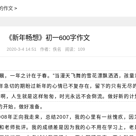
的作文
>
《新年畅想》初一600字作文
2020-3-4 14:51
作者：佚名
阅读：109
于晨，一年之计在于春。”当漫天飞舞的雪花漂飘洒洒，孩童
年急切的期盼过新年的心情已不复存在，留下的只有无尽的
是啊，人生就是这样匆匆，时光永远不会倒流。做好新的计
的开始，做好准备。
2008年正向我走来，总结2007，我的心里有一丝愧疚，
和老师批评。我的成绩差是因为我的心不用在学习上，老