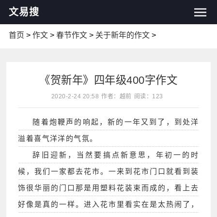
文易搜
首页
>
作文
>
春节作文
>
关于新年的作文
>
《贺新年》四年级400字作文
2020-2-24 20:58
作者：越前
阅读：123
随着炮鞭声的响起，新的一年又到了，到处洋
溢着喜气洋洋的气氛。
辞旧迎新，当然要搞点新意思，年初一的时
候，我们一家都去花市。一来到花市门口就看到装
饰很华丽的门口那是用塑料花装束而成的，看上去
好像是真的一样。进入花市里看实在是太热闹了，