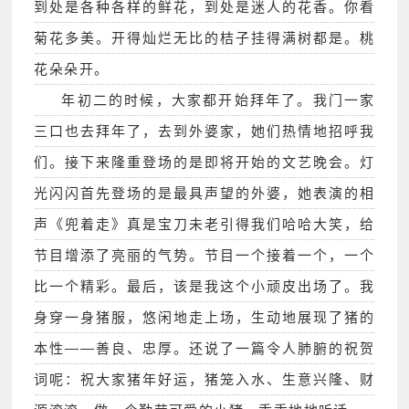
到处是各种各样的鲜花，到处是迷人的花香。你看
菊花多美。开得灿烂无比的桔子挂得满树都是。桃
花朵朵开。
年初二的时候，大家都开始拜年了。我门一家
三口也去拜年了，去到外婆家，她们热情地招呼我
们。接下来隆重登场的是即将开始的文艺晚会。灯
光闪闪首先登场的是最具声望的外婆，她表演的相
声《兜着走》真是宝刀未老引得我们哈哈大笑，给
节目增添了亮丽的气势。节目一个接着一个，一个
比一个精彩。最后，该是我这个小顽皮出场了。我
身穿一身猪服，悠闲地走上场，生动地展现了猪的
本性――善良、忠厚。还说了一篇令人肺腑的祝贺
词呢：祝大家猪年好运，猪笼入水、生意兴隆、财