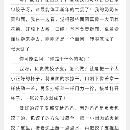
包饺子呀，这最能体现新年的气氛了！我的奶奶负
责和面，我在一边看，觉得那些面团真像一大团棉
花糖，好想上去咬一口呢！爸爸负责擀面，拿着擀
面杖擀来擀去，刚刚还是一个面团，转眼就成了一
张大饼了！
你可能会问：“你是干什么的呢？”
我呀，负责做饺子皮，怎么做？就是把一个大
小正好的杯子，将里面的水擦干，口朝下像盖章一
样使劲一盖，再像拧螺丝一样用力一拧，接着打开
杯子，一张饺子皮就成了！
做好的饺子皮都交给妈妈，因为妈妈是负责包
饺子的，包饺子的方法很简单，把一小团肉馅夹到
饺子皮里，接着边上蘸一点点水，再把饺子皮捏起