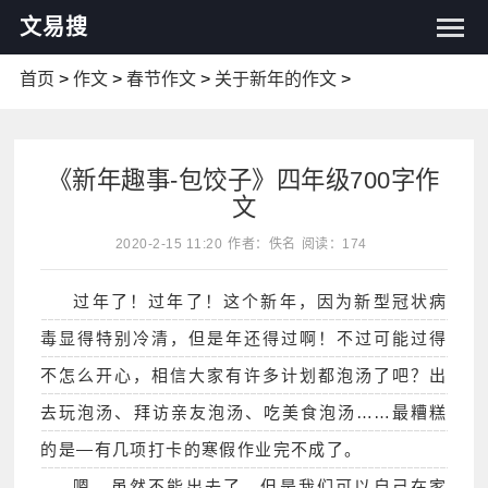
文易搜
首页
>
作文
>
春节作文
>
关于新年的作文
>
《新年趣事-包饺子》四年级700字作
文
2020-2-15 11:20
作者：佚名
阅读：174
过年了！过年了！这个新年，因为新型冠状病
毒显得特别冷清，但是年还得过啊！不过可能过得
不怎么开心，相信大家有许多计划都泡汤了吧？出
去玩泡汤、拜访亲友泡汤、吃美食泡汤……最糟糕
的是―有几项打卡的寒假作业完不成了。
嗯，虽然不能出去了，但是我们可以自己在家