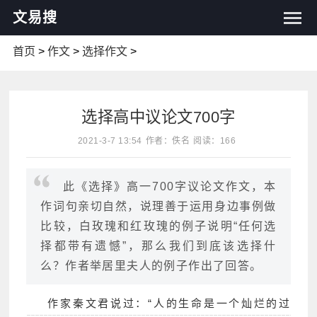
文易搜
首页
>
作文
>
选择作文
>
选择高中议论文700字
2021-3-7 13:54
作者：佚名
阅读：166
此《选择》高一700字议论文作文，本
作词句亲切自然，说理善于运用身边事例做
比较，白玫瑰和红玫瑰的例子说明“任何选
择都带有遗憾”，那么我们到底该选择什
么？作者举居里夫人的例子作出了回答。
作家秦文君说过：“人的生命是一个灿烂的过