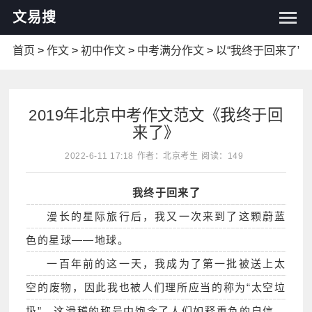
文易搜
首页
>
作文
>
初中作文
>
中考满分作文
>
以“我终于回来了”
2019年北京中考作文范文《我终于回
来了》
2022-6-11 17:18
作者：北京考生
阅读：149
我终于回来了
漫长的星际旅行后，我又一次来到了这颗蔚蓝
色的星球——地球。
一百年前的这一天，我成为了第一批被送上太
空的废物，因此我也被人们理所应当的称为“太空垃
圾”。这滑稽的称号中饱含了人们如释重负的自信，