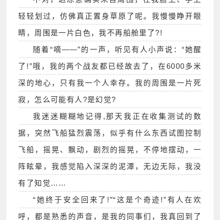
轻轻划过，仿佛真正置身草原了呢。我慢慢睁开眼
睛，周围是一片白色，我不再船舱里了?!
随着“嘀——”的一声，听见有人小声说：“她醒
了!”哦，我的两个战友都已经故去了，在6000多米
深的地心，只有我一个人幸存。我的周围是一片死
寂，怎么可能有人?是幻觉?
我迷迷糊糊地记得,那天我正在收集测试的数
据，突然飞船猛烈震荡，似乎有什么东西试图控制
飞船，摇晃、飘动，剧烈的摇晃，不停地摆动，一
阵眩晕，我感觉陷入深深的泥潭，无边无际，我没
有了知觉……
“她终于安全回来了!”“这是个奇迹!”有人在欢
呼，都是熟悉的声音，是我的同事们，我真回到了