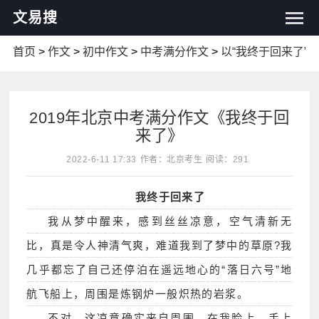
文易搜
首页
>
作文
>
初中作文
>
中考满分作文
>
以“我终于回来了”
2019年北京中考满分作文《我终于回
来了》
2022-6-11 17:33
作者：北京考生
阅读：291
我终于回来了
我从梦中醒来，感到丝丝凉意，空气清新无
比，真是令人神清气爽，难道我到了梦中的草原?我
几乎都忘了自己还停泊在遥远地心的“落日六号”地
航飞船上，周围是炼钢炉一般炽热的岩浆。
不对，这凉意确实来自周围，在我脸上、手上