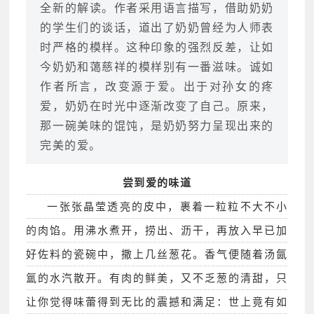
全新的解读。作者采用语言描写，借助奶奶
的学生们的谈话，道出了奶奶曾经为人师表
时严格的模样。这种印象的强烈反差，让如
今奶奶和蔼慈祥的模样别有一番滋味。诚如
作者所言，改变源于爱。出于对孙女的疼
爱，奶奶在时光中逐渐改变了自己。原来，
那一碗美味的馄饨，是奶奶努力呈现出来的
完美的爱。
尝到爱的味道
一张张晶莹透亮的皮中，裹着一粒粒不大不小
的肉馅。用沸水煮开，捞出、沥干，再放入早已加
好佐料的瓷碗中，撒上几丝葱花。香气便随着汤氤
氲的水汽散开。有肉的鲜美，又不乏葱的清甜，只
让你觉得味蕾得到无比的震撼和满足：世上竟有如