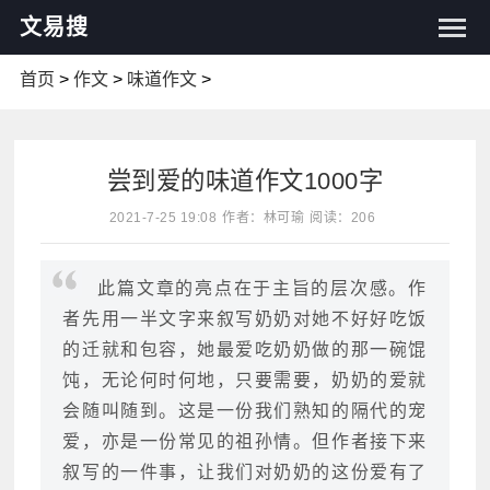
文易搜
首页
>
作文
>
味道作文
>
尝到爱的味道作文1000字
2021-7-25 19:08
作者：林可瑜
阅读：206
此篇文章的亮点在于主旨的层次感。作
者先用一半文字来叙写奶奶对她不好好吃饭
的迁就和包容，她最爱吃奶奶做的那一碗馄
饨，无论何时何地，只要需要，奶奶的爱就
会随叫随到。这是一份我们熟知的隔代的宠
爱，亦是一份常见的祖孙情。但作者接下来
叙写的一件事，让我们对奶奶的这份爱有了