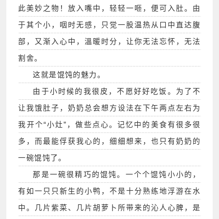
此美妙之物！放入嘴中，轻轻一咂，便可入肚。由
于其个小，咽时无感，只觉一股温热从口中直达腹
部，又渐入心中，溫暖时分，让你无法忘怀，无法
割舍。
这就是馄饨的魅力。
由于小时候的我很皮，不愿好好吃饭。为了不
让我饿肚子，奶奶总会想方设法在下午两点左右为
我开个“小灶”，做些点心。记忆中的美食有很多很
多，而最能俘获我心的，细细想来，也只有奶奶的
一碗馄饨了。
那是一碗很精巧的馄饨。一个个馄饨小小的，
有如一只只新生的小鸭，不是十分熟练地浮游在水
中。几片紫菜、几片胡萝卜所带来的沁人心脾，是