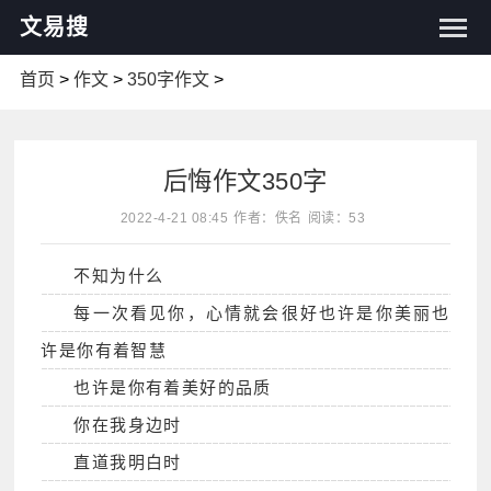
文易搜
首页
>
作文
>
350字作文
>
后悔作文350字
2022-4-21 08:45
作者：佚名
阅读：53
不知为什么
每一次看见你，心情就会很好也许是你美丽也
许是你有着智慧
也许是你有着美好的品质
你在我身边时
直道我明白时