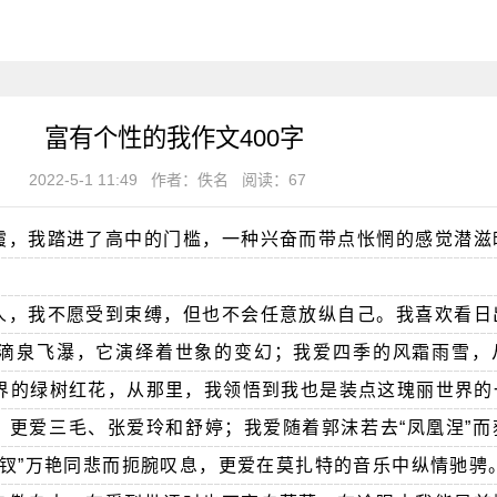
富有个性的我作文400字
2022-5-1 11:49
作者：佚名
阅读：67
霞，我踏进了高中的门槛，一种兴奋而带点怅惘的感觉潜滋
。
人，我不愿受到束缚，但也不会任意放纵自己。我喜欢看日
滴泉飞瀑，它演绎着世象的变幻；我爱四季的风霜雨雪，
界的绿树红花，从那里，我领悟到我也是装点这瑰丽世界的
，更爱三毛、张爱玲和舒婷；我爱随着郭沫若去“凤凰涅”而
二钗”万艳同悲而扼腕叹息，更爱在莫扎特的音乐中纵情驰骋