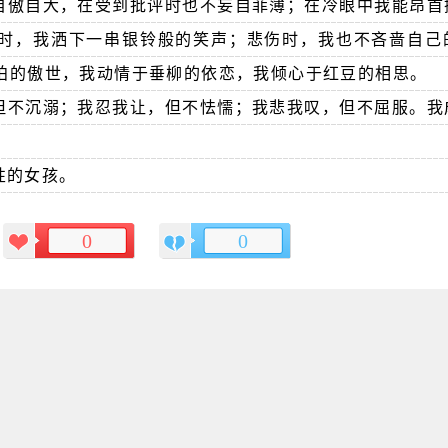
自傲自大，在受到批评时也不妄自菲薄；在冷眼中我能昂首
时，我洒下一串银铃般的笑声；悲伤时，我也不吝啬自己
柏的傲世，我动情于垂柳的依恋，我倾心于红豆的相思。
但不沉溺；我忍我让，但不怯懦；我悲我叹，但不屈服。我
性的女孩。
0
0