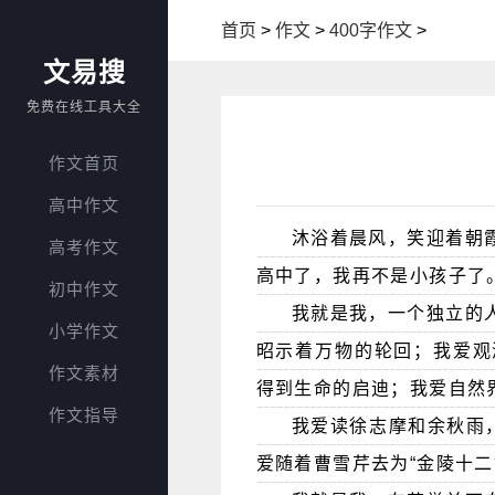
首页
>
作文
>
400字作文
>
文易搜
免费在线工具大全
作文首页
高中作文
沐浴着晨风，笑迎着朝
高考作文
高中了，我再不是小孩子了
初中作文
我就是我，一个独立的
小学作文
昭示着万物的轮回；我爱观
作文素材
得到生命的启迪；我爱自然
作文指导
我爱读徐志摩和余秋雨
爱随着曹雪芹去为“金陵十